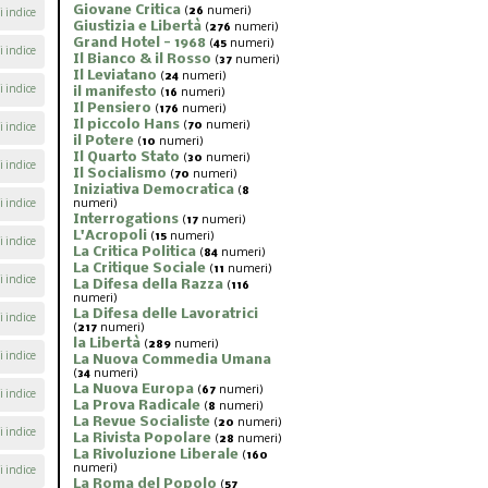
Giovane Critica
(
26
numeri)
i indice
Giustizia e Libertà
(
276
numeri)
Grand Hotel - 1968
(
45
numeri)
i indice
Il Bianco & il Rosso
(
37
numeri)
Il Leviatano
(
24
numeri)
i indice
il manifesto
(
16
numeri)
Il Pensiero
(
176
numeri)
Il piccolo Hans
(
70
numeri)
i indice
il Potere
(
10
numeri)
Il Quarto Stato
(
30
numeri)
i indice
Il Socialismo
(
70
numeri)
Iniziativa Democratica
(
8
i indice
numeri)
Interrogations
(
17
numeri)
L'Acropoli
(
15
numeri)
i indice
La Critica Politica
(
84
numeri)
La Critique Sociale
(
11
numeri)
i indice
La Difesa della Razza
(
116
numeri)
La Difesa delle Lavoratrici
i indice
(
217
numeri)
la Libertà
(
289
numeri)
i indice
La Nuova Commedia Umana
(
34
numeri)
La Nuova Europa
(
67
numeri)
i indice
La Prova Radicale
(
8
numeri)
La Revue Socialiste
(
20
numeri)
i indice
La Rivista Popolare
(
28
numeri)
La Rivoluzione Liberale
(
160
numeri)
i indice
La Roma del Popolo
(
57