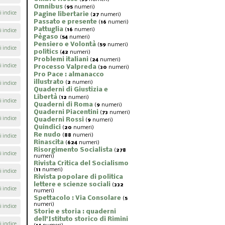
Omnibus
(
95
numeri)
i indice
Pagine libertarie
(
27
numeri)
Passato e presente
(
16
numeri)
Pattuglia
(
16
numeri)
i indice
Pègaso
(
54
numeri)
Pensiero e Volontà
(
59
numeri)
i indice
politics
(
42
numeri)
Problemi italiani
(
24
numeri)
i indice
Processo Valpreda
(
30
numeri)
Pro Pace : almanacco
illustrato
(
2
numeri)
i indice
Quaderni di Giustizia e
Libertà
(
12
numeri)
i indice
Quaderni di Roma
(
9
numeri)
Quaderni Piacentini
(
73
numeri)
i indice
Quaderni Rossi
(
9
numeri)
Quindici
(
20
numeri)
Re nudo
(
88
numeri)
i indice
Rinascita
(
624
numeri)
Risorgimento Socialista
(
278
i indice
numeri)
Rivista Critica del Socialismo
(
11
numeri)
i indice
Rivista popolare di politica
lettere e scienze sociali
(
332
i indice
numeri)
Spettacolo : Via Consolare
(
5
numeri)
i indice
Storie e storia : quaderni
dell'Istituto storico di Rimini
i indice