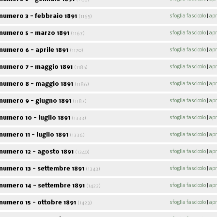
numero 3 - febbraio 1891
sfoglia fascicolo
|
apr
(1165)
numero 5 - marzo 1891
sfoglia fascicolo
|
apr
(1167)
umero 6 - aprile 1891
sfoglia fascicolo
|
apr
(1170)
numero 7 - maggio 1891
sfoglia fascicolo
|
apr
(1185)
numero 8 - maggio 1891
sfoglia fascicolo
|
apr
(1186)
Acpol notizie
numero 9 - giugno 1891
sfoglia fascicolo
|
apr
(1187)
9
fascicoli sfogliabili
umero 10 - luglio 1891
sfoglia fascicolo
|
apr
ABC
(1333)
Alf
46
fascicoli sfogliabili
107
fascico
umero 11 - luglio 1891
sfoglia fascicolo
|
apr
(1336)
numero 12 - agosto 1891
sfoglia fascicolo
|
apr
(1340)
numero 13 - settembre 1891
sfoglia fascicolo
|
apr
(1343)
numero 14 - settembre 1891
sfoglia fascicolo
|
apr
(1422)
umero 15 - ottobre 1891
sfoglia fascicolo
|
apr
(1423)