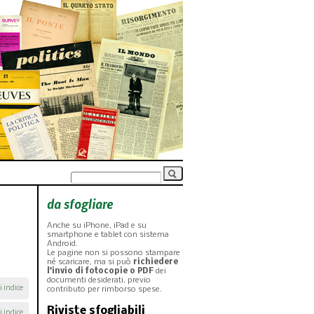
da sfogliare
Anche su iPhone, iPad e su
smartphone e tablet con sistema
Android.
Le pagine non si possono stampare
né scaricare, ma si può
richiedere
l'invio di fotocopie o PDF
dei
documenti desiderati, previo
i indice
contributo per rimborso spese.
Riviste sfogliabili
i indice