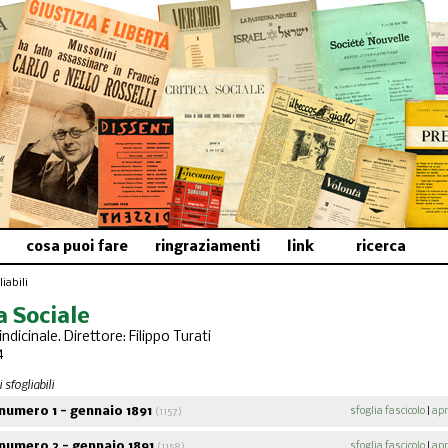
cosa puoi fare
ringraziamenti
link
ricerca
iabili
a Sociale
indicinale. Direttore: Filippo Turati
4
 sfogliabili
numero 1 - gennaio 1891
sfoglia fascicolo
|
apr
(1157)
numero 2 - gennaio 1891
sfoglia fascicolo
|
apr
(1158)