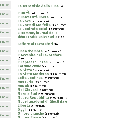
numeri)
i indice
La Terra vista dalla Luna
(
16
numeri)
L'Unità
(
367
numeri)
i indice
L'università libera
(
10
numeri)
La Voce
(
110
numeri)
i indice
La Voce di Molfetta
(
26
numeri)
Le Contrat Social
(
69
numeri)
i indice
L'Homme, journal de la
démocratie universelle
(
106
numeri)
i indice
Lettere ai Lavoratori
(
16
numeri)
Linea d'ombra
i indice
(
126
numeri)
L'Avvenire del Lavoratore
(
636
numeri)
i indice
L'Espresso - 1968
(
53
numeri)
l'ordine civile
(
33
numeri)
i indice
Lo Stato
(
24
numeri)
Lo Stato Moderno
(
83
numeri)
Lotta Continua
(
51
numeri)
i indice
Mercurio
(
29
numeri)
Muzak
(
25
numeri)
i indice
Noi Giovani
(
6
numeri)
Nord e Sud
(
173
numeri)
i indice
Nuova Repubblica
(
175
numeri)
Nuovi quaderni di Giustizia e
Libertà
(
4
numeri)
i indice
Oggi
(
136
numeri)
Ombre bianche
(
5
numeri)
i indice
Ombre Rosse
(
35
numeri)