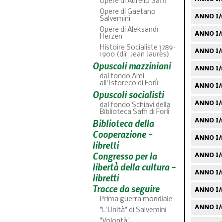
Opere di Aurelio Saffi
Opere di Gaetano
ANNO I/
Salvemini
Opere di Aleksandr
ANNO I/
Herzen
Histoire Socialiste 1789-
ANNO I/n
1900 (dir. Jean Jaurès)
Opuscoli mazziniani
ANNO I/
dal fondo Ami
all'Istoreco di Forlì
ANNO I/
Opuscoli socialisti
ANNO I/
dal fondo Schiavi della
Biblioteca Saffi di Forlì
Biblioteca della
ANNO I/n
Cooperazione -
ANNO I/n
libretti
Congresso per la
ANNO I/
libertà della cultura -
ANNO I/
libretti
Tracce da seguire
ANNO I/
Prima guerra mondiale
ANNO I/n
"L'Unità" di Salvemini
"Volontà"