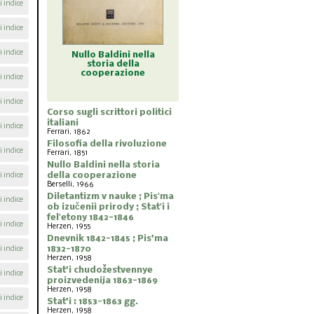
i indice
i indice
i indice
ldini nella
Diletantizm v nauke ;
Dnevnik 1842-1845 ;
Stat'i 
a della
Pisʹma ob izučenii
Pis'ma 1832-1870
proiz
razione
prirody ; Statʹi i
i indice
felʹetony 1842-1846
i indice
Corso sugli scrittori politici
italiani
i indice
Ferrari, 1862
Filosofia della rivoluzione
i indice
Ferrari, 1851
Nullo Baldini nella storia
della cooperazione
i indice
Berselli, 1966
Diletantizm v nauke ; Pisʹma
i indice
ob izučenii prirody ; Statʹi i
felʹetony 1842-1846
i indice
Herzen, 1955
Dnevnik 1842-1845 ; Pis'ma
1832-1870
i indice
Herzen, 1958
Stat'i chudožestvennye
i indice
proizvedenija 1863-1869
Herzen, 1958
i indice
Stat'i : 1853-1863 gg.
Herzen, 1958