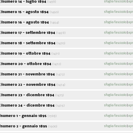
numero 14 - luglio 1894
sfoglia fascicolo
|
apr
(1459)
/numero 15 - agosto 1894
sfoglia fascicolo
|
apr
(1460)
/numero 16 - agosto 1894
sfoglia fascicolo
|
apr
(1464)
Corso sugli scrittori
Filosofia della
Nullo Ba
politici italiani
rivoluzione
stori
coope
/numero 17 - settembre 1894
sfoglia fascicolo
|
apr
(1469)
/numero 18 - settembre 1894
sfoglia fascicolo
|
apr
(1470)
/numero 19 - ottobre 1894
sfoglia fascicolo
|
apr
(1471)
/numero 20 - ottobre 1894
sfoglia fascicolo
|
apr
(1472)
/numero 21 - novembre 1894
sfoglia fascicolo
|
apr
(1473)
/numero 22 - novembre 1894
sfoglia fascicolo
|
apr
(1474)
/numero 23 - dicembre 1894
sfoglia fascicolo
|
apr
(1475)
/numero 24 - dicembre 1894
sfoglia fascicolo
|
apr
(1476)
numero 1 - gennaio 1895
sfoglia fascicolo
|
apr
(1598)
numero 2 - gennaio 1895
sfoglia fascicolo
|
apr
(1600)