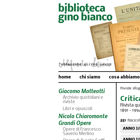
home
chi siamo
cosa abbiamo
Riviste sfogl
Giacomo Matteotti
Archivio quotidiani e
Critic
riviste
Rivista qu
Libri e opuscoli
1891 - 199
Nicola Chiaromonte
881
fascicoli
Grandi Opere
ANNO I/
Opere di Francesco
Saverio Merlino
ANNO I/