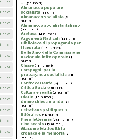
i indice
...
(
7
numeri)
Almanacco popolare
socialista
i indice
(
1
numeri)
Almanacco socialista
(
2
numeri)
i indice
Almanacco socialista italiano
(
2
numeri)
Aretusa
i indice
(
14
numeri)
Argomenti Radicali
(
13
numeri)
Biblioteca di propaganda per
i indice
i lavoratori
(
5
numeri)
Bollettino della Commissione
i indice
nazionale lotte operaie
(
7
numeri)
Classe
(
14
numeri)
i indice
Compagni! per la
propaganda socialista
(
30
i indice
numeri)
Controcorrente
(
44
numeri)
Critica Sociale
(
881
numeri)
i indice
Cultura e realtà
(
3
numeri)
Diario
(
10
numeri)
i indice
donne chiesa mondo
(
75
numeri)
Entretiens politiques &
i indice
littéraires
(
16
numeri)
Fiera letteraria
(
774
numeri)
i indice
Fine secolo
(
53
numeri)
Giacomo Matteotti: la
i indice
cronaca e la memoria
(
3
numeri)