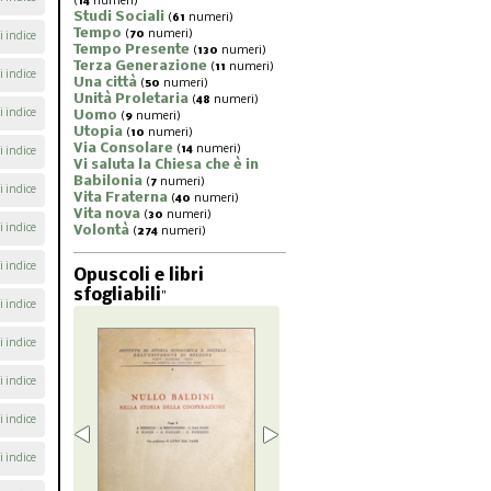
(
14
numeri)
Studi Sociali
(
61
numeri)
Tempo
(
70
numeri)
i indice
Tempo Presente
(
130
numeri)
Terza Generazione
(
11
numeri)
i indice
Una città
(
50
numeri)
Unità Proletaria
(
48
numeri)
i indice
Uomo
(
9
numeri)
Utopia
(
10
numeri)
Via Consolare
(
14
numeri)
i indice
Vi saluta la Chiesa che è in
Babilonia
(
7
numeri)
i indice
Vita Fraterna
(
40
numeri)
Vita nova
(
30
numeri)
i indice
Volontà
(
274
numeri)
i indice
Opuscoli e libri
sfogliabili
"
i indice
i indice
i indice
i indice
i indice