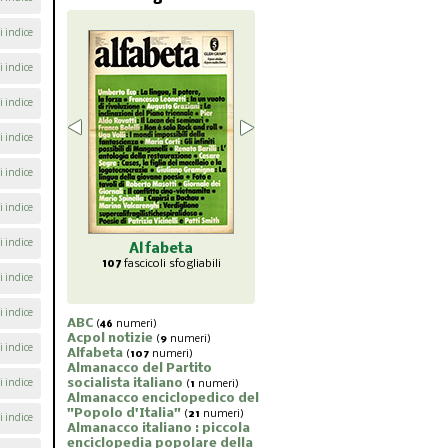
i indice
i indice
i indice
i indice
i indice
i indice
i indice
abeta
Almanacco
Almanacco del
Almana
li sfogliabili
enciclopedico del
Partito socialista
piccol
i indice
"Popolo d'Italia"
italiano
popol
21
fascicoli sfogliabili
1
fascicoli sfogliabili
7
fasc
i indice
ABC
(
46
numeri)
Acpol notizie
(
9
numeri)
i indice
Alfabeta
(
107
numeri)
Almanacco del Partito
socialista italiano
i indice
(
1
numeri)
Almanacco enciclopedico del
"Popolo d'Italia"
(
21
numeri)
i indice
Almanacco italiano : piccola
enciclopedia popolare della