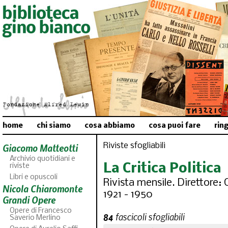
home
chi siamo
cosa abbiamo
cosa puoi fare
rin
Riviste sfogliabili
Giacomo Matteotti
Archivio quotidiani e
La Critica Politica
riviste
Libri e opuscoli
Rivista mensile. Direttore: 
Nicola Chiaromonte
1921 - 1950
Grandi Opere
Opere di Francesco
84
fascicoli sfogliabili
Saverio Merlino