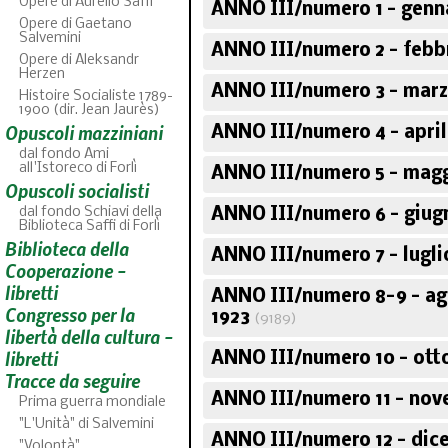
Opere di Aurelio Saffi
ANNO III/numero 1 - genn
Opere di Gaetano
Salvemini
ANNO III/numero 2 - febb
Opere di Aleksandr
Herzen
ANNO III/numero 3 - marz
Histoire Socialiste 1789-
1900 (dir. Jean Jaurès)
Opuscoli mazziniani
ANNO III/numero 4 - april
dal fondo Ami
all'Istoreco di Forlì
ANNO III/numero 5 - magg
Opuscoli socialisti
dal fondo Schiavi della
ANNO III/numero 6 - giug
Biblioteca Saffi di Forlì
Biblioteca della
ABC
ANNO III/numero 7 - lugli
46
fascicoli sfoglia
Cooperazione -
libretti
ANNO III/numero 8-9 - a
Congresso per la
1923
(9189)
libertà della cultura -
libretti
ANNO III/numero 10 - ott
Tracce da seguire
ANNO III/numero 11 - nov
Prima guerra mondiale
"L'Unità" di Salvemini
ANNO III/numero 12 - dic
"Volontà"