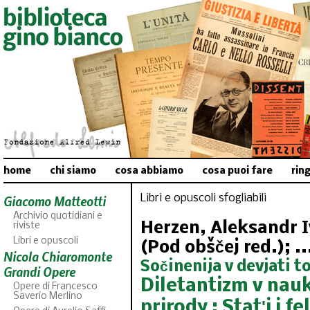
home
chi siamo
cosa abbiamo
cosa puoi fare
rin
Libri e opuscoli sfogliabili
Giacomo Matteotti
Archivio quotidiani e
Herzen, Aleksandr I
riviste
Libri e opuscoli
(Pod obščej red.); ..
Nicola Chiaromonte
Sočinenija v devjati t
Grandi Opere
Diletantizm v nauk
Opere di Francesco
Saverio Merlino
prirody ; Statʹi i 