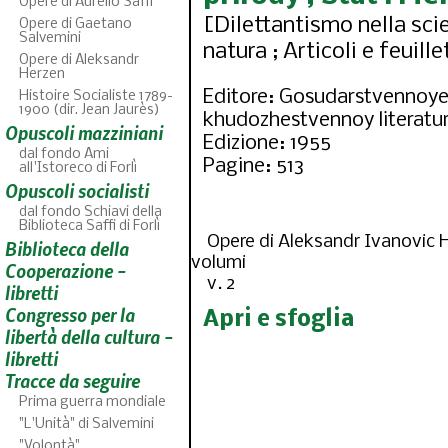
Opere di Aurelio Saffi
[Dilettantismo nella scie
Opere di Gaetano
Salvemini
natura ; Articoli e feuil
Opere di Aleksandr
Herzen
Editore: Gosudarstvennoye 
Histoire Socialiste 1789-
1900 (dir. Jean Jaurès)
khudozhestvennoy literatu
Opuscoli mazziniani
Edizione: 1955
dal fondo Ami
Pagine: 513
all'Istoreco di Forlì
Opuscoli socialisti
dal fondo Schiavi della
Biblioteca Saffi di Forlì
Opere di Aleksandr Ivanovic H
Biblioteca della
ABC
volumi
46
fascicoli sfogli
Cooperazione -
v. 2
libretti
Congresso per la
Apri e sfoglia
libertà della cultura -
libretti
Tracce da seguire
Prima guerra mondiale
"L'Unità" di Salvemini
"Volontà"