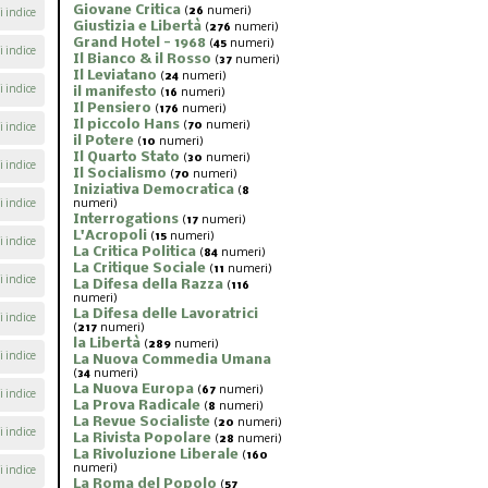
Giovane Critica
(
26
numeri)
i indice
Giustizia e Libertà
(
276
numeri)
Grand Hotel - 1968
(
45
numeri)
i indice
Il Bianco & il Rosso
(
37
numeri)
Il Leviatano
(
24
numeri)
i indice
il manifesto
(
16
numeri)
Il Pensiero
(
176
numeri)
Il piccolo Hans
(
70
numeri)
i indice
il Potere
(
10
numeri)
Il Quarto Stato
(
30
numeri)
i indice
Il Socialismo
(
70
numeri)
Iniziativa Democratica
(
8
i indice
numeri)
Interrogations
(
17
numeri)
L'Acropoli
(
15
numeri)
i indice
La Critica Politica
(
84
numeri)
La Critique Sociale
(
11
numeri)
i indice
La Difesa della Razza
(
116
numeri)
La Difesa delle Lavoratrici
i indice
(
217
numeri)
la Libertà
(
289
numeri)
i indice
La Nuova Commedia Umana
(
34
numeri)
La Nuova Europa
(
67
numeri)
i indice
La Prova Radicale
(
8
numeri)
La Revue Socialiste
(
20
numeri)
i indice
La Rivista Popolare
(
28
numeri)
La Rivoluzione Liberale
(
160
numeri)
i indice
La Roma del Popolo
(
57