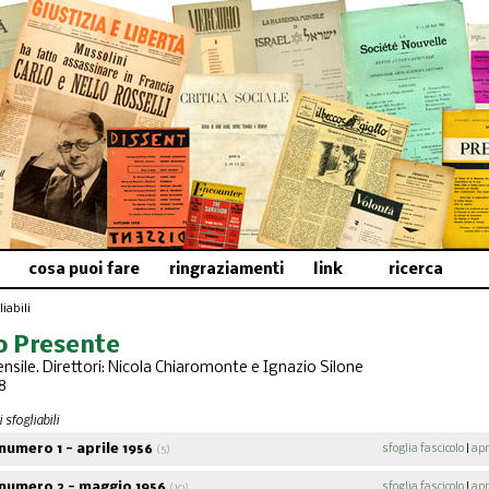
cosa puoi fare
ringraziamenti
link
ricerca
iabili
 Presente
nsile. Direttori: Nicola Chiaromonte e Ignazio Silone
8
 sfogliabili
umero 1 - aprile 1956
sfoglia fascicolo
|
apr
(5)
numero 2 - maggio 1956
sfoglia fascicolo
|
apr
(10)