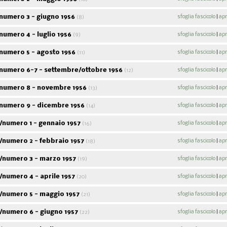
numero 3 - giugno 1956
sfoglia fascicolo
|
apr
(8)
umero 4 - luglio 1956
sfoglia fascicolo
|
apr
(9)
numero 5 - agosto 1956
sfoglia fascicolo
|
apr
(11)
numero 6-7 - settembre/ottobre 1956
sfoglia fascicolo
|
apr
(12)
numero 8 - novembre 1956
sfoglia fascicolo
|
apr
(13)
Acpol notizie
numero 9 - dicembre 1956
sfoglia fascicolo
|
apr
(14)
9
fascicoli sfogliabili
/numero 1 - gennaio 1957
sfoglia fascicolo
|
apr
ABC
(16)
Alf
46
fascicoli sfogliabili
107
fascico
/numero 2 - febbraio 1957
sfoglia fascicolo
|
apr
(18)
/numero 3 - marzo 1957
sfoglia fascicolo
|
apr
(19)
numero 4 - aprile 1957
sfoglia fascicolo
|
apr
(20)
/numero 5 - maggio 1957
sfoglia fascicolo
|
apr
(21)
/numero 6 - giugno 1957
sfoglia fascicolo
|
apr
(22)