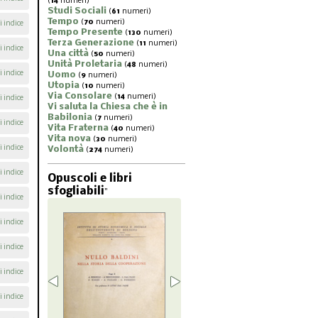
(
14
numeri)
Studi Sociali
(
61
numeri)
Tempo
(
70
numeri)
i indice
Tempo Presente
(
130
numeri)
Terza Generazione
(
11
numeri)
i indice
Una città
(
50
numeri)
Unità Proletaria
(
48
numeri)
i indice
Uomo
(
9
numeri)
Utopia
(
10
numeri)
Via Consolare
(
14
numeri)
i indice
Vi saluta la Chiesa che è in
Babilonia
(
7
numeri)
i indice
Vita Fraterna
(
40
numeri)
Vita nova
(
30
numeri)
i indice
Volontà
(
274
numeri)
i indice
Opuscoli e libri
sfogliabili
"
i indice
i indice
i indice
i indice
i indice