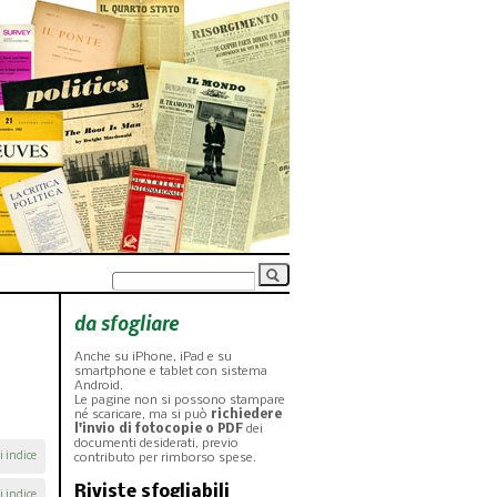
da sfogliare
Anche su iPhone, iPad e su
smartphone e tablet con sistema
Android.
Le pagine non si possono stampare
né scaricare, ma si può
richiedere
l'invio di fotocopie o PDF
dei
documenti desiderati, previo
i indice
contributo per rimborso spese.
Riviste sfogliabili
i indice