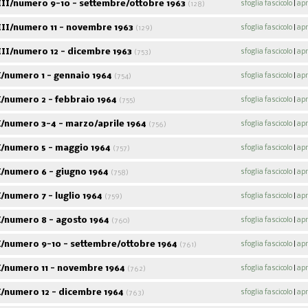
II/numero 9-10 - settembre/ottobre 1963
sfoglia fascicolo
|
apr
(128)
II/numero 11 - novembre 1963
sfoglia fascicolo
|
apr
(129)
II/numero 12 - dicembre 1963
sfoglia fascicolo
|
apr
(753)
Corso sugli scrittori
Filosofia della
Nullo Ba
politici italiani
rivoluzione
stori
coope
/numero 1 - gennaio 1964
sfoglia fascicolo
|
apr
(754)
/numero 2 - febbraio 1964
sfoglia fascicolo
|
apr
(755)
/numero 3-4 - marzo/aprile 1964
sfoglia fascicolo
|
apr
(756)
/numero 5 - maggio 1964
sfoglia fascicolo
|
apr
(757)
/numero 6 - giugno 1964
sfoglia fascicolo
|
apr
(758)
numero 7 - luglio 1964
sfoglia fascicolo
|
apr
(759)
/numero 8 - agosto 1964
sfoglia fascicolo
|
apr
(760)
/numero 9-10 - settembre/ottobre 1964
sfoglia fascicolo
|
apr
(761)
/numero 11 - novembre 1964
sfoglia fascicolo
|
apr
(762)
/numero 12 - dicembre 1964
sfoglia fascicolo
|
apr
(763)