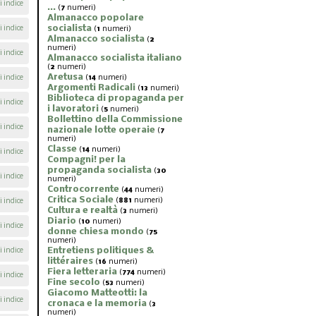
i indice
...
(
7
numeri)
Almanacco popolare
socialista
i indice
(
1
numeri)
Almanacco socialista
(
2
numeri)
i indice
Almanacco socialista italiano
(
2
numeri)
Aretusa
i indice
(
14
numeri)
Argomenti Radicali
(
13
numeri)
Biblioteca di propaganda per
i indice
i lavoratori
(
5
numeri)
Bollettino della Commissione
i indice
nazionale lotte operaie
(
7
numeri)
Classe
(
14
numeri)
i indice
Compagni! per la
propaganda socialista
(
30
i indice
numeri)
Controcorrente
(
44
numeri)
Critica Sociale
(
881
numeri)
i indice
Cultura e realtà
(
3
numeri)
Diario
(
10
numeri)
i indice
donne chiesa mondo
(
75
numeri)
Entretiens politiques &
i indice
littéraires
(
16
numeri)
Fiera letteraria
(
774
numeri)
i indice
Fine secolo
(
53
numeri)
Giacomo Matteotti: la
i indice
cronaca e la memoria
(
3
numeri)