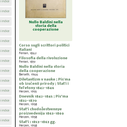
i indice
i indice
i indice
ldini nella
Diletantizm v nauke ;
Dnevnik 1842-1845 ;
Stat'i 
a della
Pisʹma ob izučenii
Pis'ma 1832-1870
proiz
razione
prirody ; Statʹi i
i indice
felʹetony 1842-1846
i indice
Corso sugli scrittori politici
italiani
i indice
Ferrari, 1862
Filosofia della rivoluzione
i indice
Ferrari, 1851
Nullo Baldini nella storia
della cooperazione
i indice
Berselli, 1966
Diletantizm v nauke ; Pisʹma
i indice
ob izučenii prirody ; Statʹi i
felʹetony 1842-1846
i indice
Herzen, 1955
Dnevnik 1842-1845 ; Pis'ma
1832-1870
i indice
Herzen, 1958
Stat'i chudožestvennye
i indice
proizvedenija 1863-1869
Herzen, 1958
i indice
Stat'i : 1853-1863 gg.
Herzen, 1958