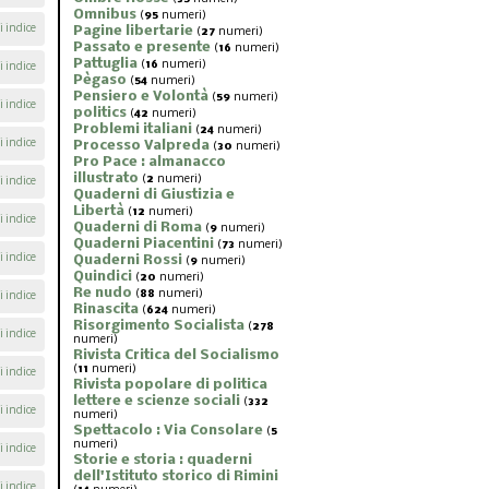
Omnibus
(
95
numeri)
i indice
Pagine libertarie
(
27
numeri)
Passato e presente
(
16
numeri)
Pattuglia
(
16
numeri)
i indice
Pègaso
(
54
numeri)
Pensiero e Volontà
(
59
numeri)
i indice
politics
(
42
numeri)
Problemi italiani
(
24
numeri)
i indice
Processo Valpreda
(
30
numeri)
Pro Pace : almanacco
illustrato
(
2
numeri)
i indice
Quaderni di Giustizia e
Libertà
(
12
numeri)
i indice
Quaderni di Roma
(
9
numeri)
Quaderni Piacentini
(
73
numeri)
i indice
Quaderni Rossi
(
9
numeri)
Quindici
(
20
numeri)
Re nudo
(
88
numeri)
i indice
Rinascita
(
624
numeri)
Risorgimento Socialista
(
278
i indice
numeri)
Rivista Critica del Socialismo
(
11
numeri)
i indice
Rivista popolare di politica
lettere e scienze sociali
(
332
i indice
numeri)
Spettacolo : Via Consolare
(
5
numeri)
i indice
Storie e storia : quaderni
dell'Istituto storico di Rimini
i indice