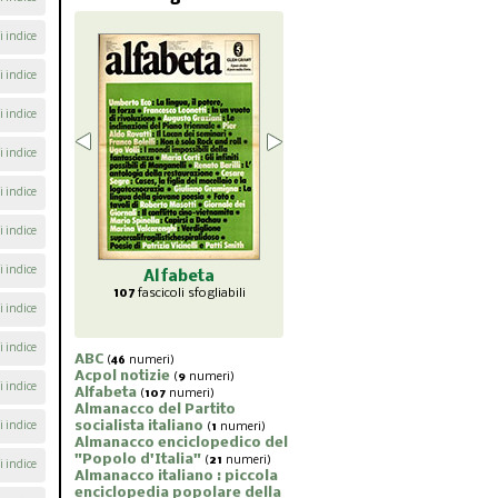
i indice
i indice
i indice
i indice
i indice
i indice
i indice
abeta
Almanacco
Almanacco del
Almana
li sfogliabili
enciclopedico del
Partito socialista
piccol
i indice
"Popolo d'Italia"
italiano
popol
21
fascicoli sfogliabili
1
fascicoli sfogliabili
7
fasc
i indice
ABC
(
46
numeri)
Acpol notizie
(
9
numeri)
i indice
Alfabeta
(
107
numeri)
Almanacco del Partito
socialista italiano
i indice
(
1
numeri)
Almanacco enciclopedico del
"Popolo d'Italia"
(
21
numeri)
i indice
Almanacco italiano : piccola
enciclopedia popolare della