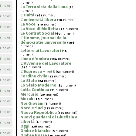
numeri)
i indice
La Terra vista dalla Luna
(
16
numeri)
L'Unità
(
367
numeri)
i indice
L'università libera
(
10
numeri)
La Voce
(
110
numeri)
i indice
La Voce di Molfetta
(
26
numeri)
Le Contrat Social
(
69
numeri)
i indice
L'Homme, journal de la
démocratie universelle
(
106
numeri)
i indice
Lettere ai Lavoratori
(
16
numeri)
Linea d'ombra
i indice
(
126
numeri)
L'Avvenire del Lavoratore
(
636
numeri)
i indice
L'Espresso - 1968
(
53
numeri)
l'ordine civile
(
33
numeri)
i indice
Lo Stato
(
24
numeri)
Lo Stato Moderno
(
83
numeri)
Lotta Continua
(
51
numeri)
i indice
Mercurio
(
29
numeri)
Muzak
(
25
numeri)
i indice
Noi Giovani
(
6
numeri)
Nord e Sud
(
173
numeri)
i indice
Nuova Repubblica
(
175
numeri)
Nuovi quaderni di Giustizia e
Libertà
(
4
numeri)
i indice
Oggi
(
136
numeri)
Ombre bianche
(
5
numeri)
i indice
Ombre Rosse
(
35
numeri)