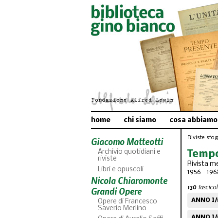
home
chi siamo
cosa abbiamo
Riviste sfogl
Giacomo Matteotti
Archivio quotidiani e
Tempo
riviste
Rivista me
Libri e opuscoli
1956 - 196
Nicola Chiaromonte
130
fascicoli
Grandi Opere
ANNO I/n
Opere di Francesco
Saverio Merlino
ANNO I/