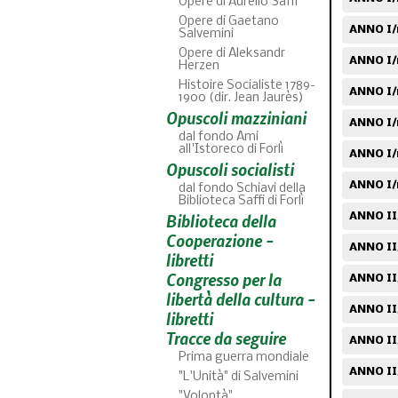
Opere di Aurelio Saffi
Opere di Gaetano
ANNO I/
Salvemini
Opere di Aleksandr
ANNO I/n
Herzen
Histoire Socialiste 1789-
ANNO I/
1900 (dir. Jean Jaurès)
Opuscoli mazziniani
ANNO I/
dal fondo Ami
all'Istoreco di Forlì
ANNO I/
Opuscoli socialisti
ANNO I/
dal fondo Schiavi della
Biblioteca Saffi di Forlì
Biblioteca della
ANNO II
Cooperazione -
ANNO II
libretti
Congresso per la
ANNO II
libertà della cultura -
ANNO II/
libretti
Tracce da seguire
ANNO II
Prima guerra mondiale
ANNO II
"L'Unità" di Salvemini
"Volontà"