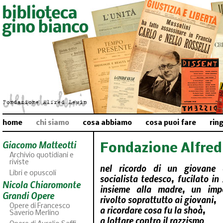
home
chi siamo
cosa abbiamo
cosa puoi fare
rin
Giacomo Matteotti
Fondazione Alfred
Archivio quotidiani e
riviste
nel ricordo di un giovane 
Libri e opuscoli
socialista tedesco, fucilato in 
Nicola Chiaromonte
insieme alla madre, un imp
Grandi Opere
rivolto soprattutto ai giovani,
Opere di Francesco
a ricordare cosa fu la shoà,
Saverio Merlino
a lottare contro il razzismo