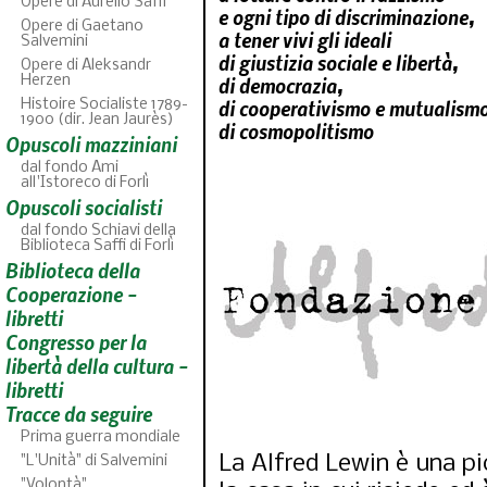
Opere di Aurelio Saffi
e ogni tipo di discriminazione,
Opere di Gaetano
a tener vivi gli ideali
Salvemini
di giustizia sociale e libertà,
Opere di Aleksandr
Herzen
di democrazia,
di cooperativismo e mutualism
Histoire Socialiste 1789-
1900 (dir. Jean Jaurès)
di cosmopolitismo
Opuscoli mazziniani
dal fondo Ami
all'Istoreco di Forlì
Opuscoli socialisti
dal fondo Schiavi della
Biblioteca Saffi di Forlì
Biblioteca della
ABC
46
fascicoli sfo
Cooperazione -
libretti
Congresso per la
libertà della cultura -
libretti
Tracce da seguire
Prima guerra mondiale
La Alfred Lewin è una p
"L'Unità" di Salvemini
"Volontà"