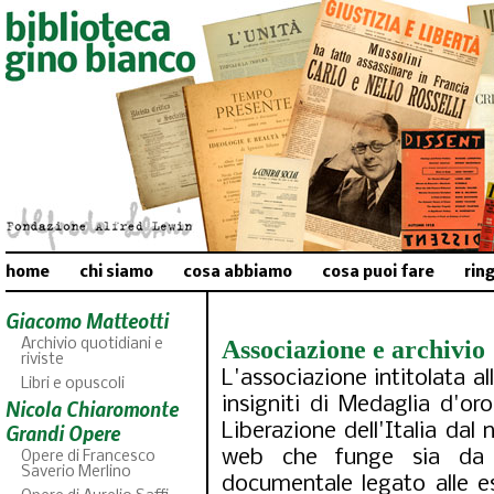
home
chi siamo
cosa abbiamo
cosa puoi fare
rin
Giacomo Matteotti
Associazione e archivio
Archivio quotidiani e
riviste
L'associazione intitolata a
Libri e opuscoli
insigniti di Medaglia d'oro
Nicola Chiaromonte
Grandi Opere
Liberazione dell'Italia dal 
web che funge sia da po
Opere di Francesco
Saverio Merlino
documentale legato alle es