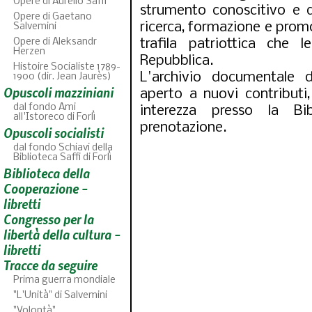
Opere di Aurelio Saffi
strumento conoscitivo e d
Opere di Gaetano
ricerca, formazione e promo
Salvemini
Opere di Aleksandr
trafila patriottica che 
Herzen
Repubblica.
Histoire Socialiste 1789-
L'archivio documentale dig
1900 (dir. Jean Jaurès)
Opuscoli mazziniani
aperto a nuovi contributi
dal fondo Ami
interezza presso la Bi
all'Istoreco di Forlì
prenotazione.
Opuscoli socialisti
dal fondo Schiavi della
Biblioteca Saffi di Forlì
Biblioteca della
ABC
46
fascicoli sfogli
Cooperazione -
libretti
Congresso per la
libertà della cultura -
libretti
Tracce da seguire
Prima guerra mondiale
"L'Unità" di Salvemini
"Volontà"