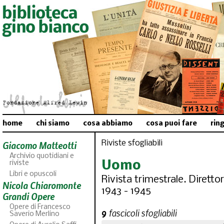
home
chi siamo
cosa abbiamo
cosa puoi fare
rin
Riviste sfogliabili
Giacomo Matteotti
Archivio quotidiani e
Uomo
riviste
Libri e opuscoli
Rivista trimestrale. Diretto
Nicola Chiaromonte
1943 - 1945
Grandi Opere
Opere di Francesco
9
fascicoli sfogliabili
Saverio Merlino