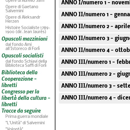
Opere di Aurelio Saffi
ANNO I/numero 1 - novem
Opere di Gaetano
Salvemini
ANNO II/numero 1 - genna
Opere di Aleksandr
Herzen
ANNO II/numero 2 - aprile
Histoire Socialiste 1789-
1900 (dir. Jean Jaurès)
Opuscoli mazziniani
ANNO II/numero 3 - giugn
dal fondo Ami
all'Istoreco di Forlì
ANNO II/numero 4 - ottob
Opuscoli socialisti
dal fondo Schiavi della
ANNO III/numero 1 - febb
Biblioteca Saffi di Forlì
Biblioteca della
ANNO III/numero 2 - giug
46
fascic
Cooperazione -
libretti
ANNO III/numero 3 - sett
Congresso per la
libertà della cultura -
ANNO III/numero 4 - dice
libretti
Tracce da seguire
Prima guerra mondiale
"L'Unità" di Salvemini
"Volontà"