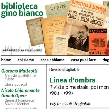
home
chi siamo
cosa abbiamo
cosa puoi fare
rin
Riviste sfogliabili
Giacomo Matteotti
Archivio quotidiani e
Linea d'ombra
riviste
Libri e opuscoli
Rivista bimestrale, poi mens
Nicola Chiaromonte
1983 - 1997
Grandi Opere
Opere di Francesco
126
fascicoli sfogliabili
Saverio Merlino