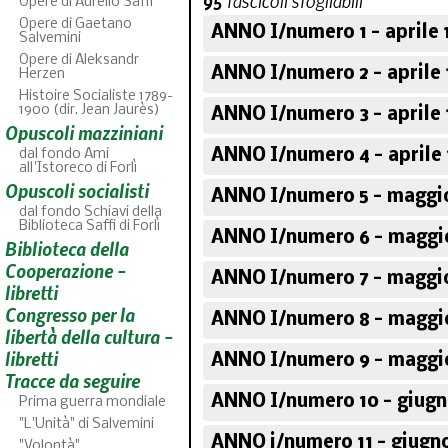
95
fascicoli sfogliabili
Opere di Aurelio Saffi
Opere di Gaetano
ANNO I/numero 1 - aprile 
Salvemini
Opere di Aleksandr
ANNO I/numero 2 - aprile 
Herzen
Histoire Socialiste 1789-
1900 (dir. Jean Jaurès)
ANNO I/numero 3 - aprile 
Opuscoli mazziniani
ANNO I/numero 4 - aprile 
dal fondo Ami
all'Istoreco di Forlì
Opuscoli socialisti
ANNO I/numero 5 - maggi
dal fondo Schiavi della
Biblioteca Saffi di Forlì
ANNO I/numero 6 - maggi
Biblioteca della
ABC
46
fascicoli sfoglia
Cooperazione -
ANNO I/numero 7 - maggi
libretti
Congresso per la
ANNO I/numero 8 - maggi
libertà della cultura -
libretti
ANNO I/numero 9 - maggi
Tracce da seguire
ANNO I/numero 10 - giugn
Prima guerra mondiale
"L'Unità" di Salvemini
ANNO i/numero 11 - giugn
"Volontà"