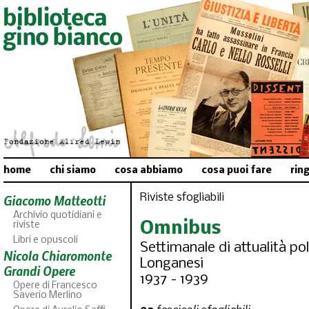
home
chi siamo
cosa abbiamo
cosa puoi fare
rin
Riviste sfogliabili
Giacomo Matteotti
Archivio quotidiani e
Omnibus
riviste
Libri e opuscoli
Settimanale di attualità poli
Nicola Chiaromonte
Longanesi
Grandi Opere
1937 - 1939
Opere di Francesco
Saverio Merlino