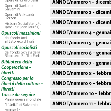
Opere di Aurelio Saffi
ANNO I/numero 1 - dicemb
Opere di Gaetano
Salvemini
ANNO I/numero 2 - dicemb
Opere di Aleksandr
Herzen
ANNO I/numero 3 - dicemb
Histoire Socialiste 1789-
1900 (dir. Jean Jaurès)
Opuscoli mazziniani
ANNO I/numero 4 - gennai
dal fondo Ami
all'Istoreco di Forlì
ANNO I/numero 5 - gennai
Opuscoli socialisti
dal fondo Schiavi della
ANNO I/numero 6 - gennai
Biblioteca Saffi di Forlì
Biblioteca della
ABC
ANNO I/numero 7 - gennai
46
fascicoli sfogliabili
Cooperazione -
libretti
ANNO I/numero 8 - febbra
Congresso per la
libertà della cultura -
ANNO I/numero 9 - febbra
libretti
Tracce da seguire
ANNO I/numero 10 - febbr
Prima guerra mondiale
ANNO I/numero 11 - febbra
"L'Unità" di Salvemini
"Volontà"