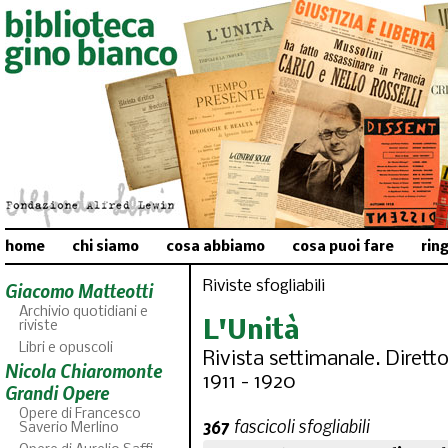
home
chi siamo
cosa abbiamo
cosa puoi fare
rin
Riviste sfogliabili
Giacomo Matteotti
Archivio quotidiani e
L'Unità
riviste
Libri e opuscoli
Rivista settimanale. Diret
Nicola Chiaromonte
1911 - 1920
Grandi Opere
Opere di Francesco
367
fascicoli sfogliabili
Saverio Merlino