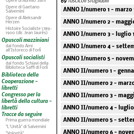
69
fascicoli sfogliabili
Opere di Aurelio Saffi
Opere di Gaetano
ANNO I/numero 1 - marzo 
Salvemini
Opere di Aleksandr
ANNO I/numero 2 - maggi
Herzen
Histoire Socialiste 1789-
1900 (dir. Jean Jaurès)
ANNO I/numero 3 - luglio 
Opuscoli mazziniani
ANNO I/numero 4 - settem
dal fondo Ami
all'Istoreco di Forlì
Opuscoli socialisti
ANNO I/numero 5 - novem
dal fondo Schiavi della
Biblioteca Saffi di Forlì
ANNO II/numero 1 - genna
Biblioteca della
ABC
46
fascicoli sfoglia
Cooperazione -
ANNO II/numero 2 - marzo
libretti
Congresso per la
ANNO II/numero 3 - maggi
libertà della cultura -
libretti
ANNO II/numero 4 - luglio
Tracce da seguire
ANNO II/numero 5 - sette
Prima guerra mondiale
"L'Unità" di Salvemini
ANNO II/numero 6 - nove
"Volontà"