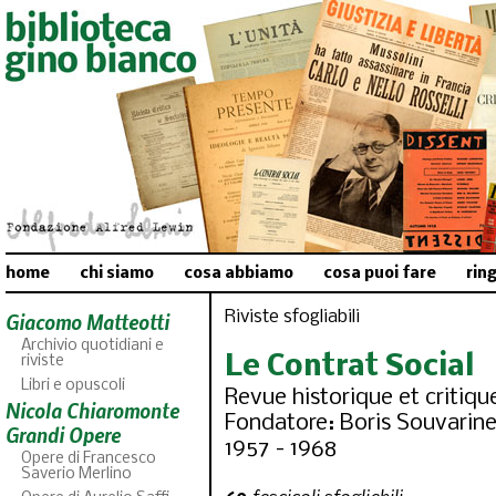
home
chi siamo
cosa abbiamo
cosa puoi fare
rin
Riviste sfogliabili
Giacomo Matteotti
Archivio quotidiani e
Le Contrat Social
riviste
Libri e opuscoli
Revue historique et critique
Nicola Chiaromonte
Fondatore: Boris Souvarin
Grandi Opere
1957 - 1968
Opere di Francesco
Saverio Merlino