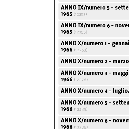
ANNO IX/numero 5 - sett
1965
(12253)
Corso sugli scrit
ANNO IX/numero 6 - nov
politici italia
1965
(12255)
ANNO X/numero 1 - genna
1966
(12263)
ANNO X/numero 2 - marzo/
ANNO X/numero 3 - maggi
1966
(12276)
ANNO X/numero 4 - luglio
ANNO X/numero 5 - sette
1966
(12285)
ANNO X/numero 6 - nove
1966
(12286)