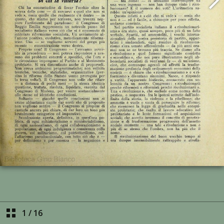
1
/
16