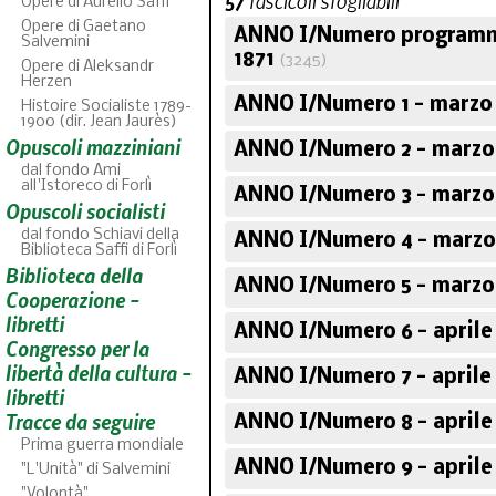
57
fascicoli sfogliabili
Opere di Aurelio Saffi
Opere di Gaetano
ANNO I/Numero programm
Salvemini
1871
(3245)
Opere di Aleksandr
Herzen
ANNO I/Numero 1 - marzo 
Histoire Socialiste 1789-
1900 (dir. Jean Jaurès)
Opuscoli mazziniani
ANNO I/Numero 2 - marzo
dal fondo Ami
all'Istoreco di Forlì
ANNO I/Numero 3 - marzo
Opuscoli socialisti
dal fondo Schiavi della
ANNO I/Numero 4 - marzo
Biblioteca Saffi di Forlì
Biblioteca della
ABC
ANNO I/Numero 5 - marzo
46
fascicoli sf
Cooperazione -
libretti
ANNO I/Numero 6 - aprile
Congresso per la
libertà della cultura -
ANNO I/Numero 7 - aprile 
libretti
Tracce da seguire
ANNO I/Numero 8 - aprile
Prima guerra mondiale
ANNO I/Numero 9 - aprile
"L'Unità" di Salvemini
"Volontà"