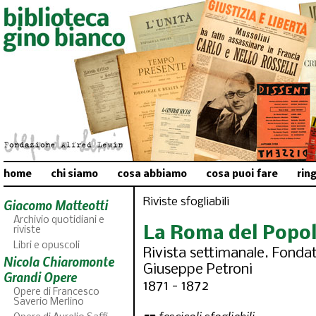
home
chi siamo
cosa abbiamo
cosa puoi fare
rin
Riviste sfogliabili
Giacomo Matteotti
Archivio quotidiani e
La Roma del Popo
riviste
Libri e opuscoli
Rivista settimanale. Fondat
Nicola Chiaromonte
Giuseppe Petroni
Grandi Opere
1871 - 1872
Opere di Francesco
Saverio Merlino