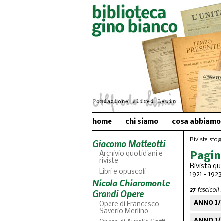
home
chi siamo
cosa abbiamo
Riviste sfogl
Giacomo Matteotti
Archivio quotidiani e
Pagin
riviste
Rivista qu
Libri e opuscoli
1921 - 192
Nicola Chiaromonte
27
fascicoli 
Grandi Opere
ANNO I/n
Opere di Francesco
Saverio Merlino
ANNO I/n