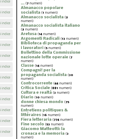
i indice
...
(
7
numeri)
Almanacco popolare
socialista
i indice
(
1
numeri)
Almanacco socialista
(
2
numeri)
i indice
Almanacco socialista italiano
(
2
numeri)
Aretusa
i indice
(
14
numeri)
Argomenti Radicali
(
13
numeri)
Biblioteca di propaganda per
i indice
i lavoratori
(
5
numeri)
Bollettino della Commissione
i indice
nazionale lotte operaie
(
7
numeri)
Classe
(
14
numeri)
i indice
Compagni! per la
propaganda socialista
(
30
i indice
numeri)
Controcorrente
(
44
numeri)
Critica Sociale
(
881
numeri)
i indice
Cultura e realtà
(
3
numeri)
Diario
(
10
numeri)
i indice
donne chiesa mondo
(
75
numeri)
Entretiens politiques &
i indice
littéraires
(
16
numeri)
Fiera letteraria
(
774
numeri)
i indice
Fine secolo
(
53
numeri)
Giacomo Matteotti: la
i indice
cronaca e la memoria
(
3
numeri)