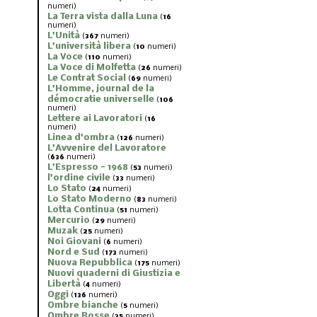
numeri)
La Terra vista dalla Luna
(
16
numeri)
L'Unità
(
367
numeri)
L'università libera
(
10
numeri)
La Voce
(
110
numeri)
La Voce di Molfetta
(
26
numeri)
Le Contrat Social
(
69
numeri)
L'Homme, journal de la
démocratie universelle
(
106
numeri)
Lettere ai Lavoratori
(
16
numeri)
Linea d'ombra
(
126
numeri)
L'Avvenire del Lavoratore
(
636
numeri)
L'Espresso - 1968
(
53
numeri)
l'ordine civile
(
33
numeri)
Lo Stato
(
24
numeri)
Lo Stato Moderno
(
83
numeri)
Lotta Continua
(
51
numeri)
Mercurio
(
29
numeri)
Muzak
(
25
numeri)
Noi Giovani
(
6
numeri)
Nord e Sud
(
173
numeri)
Nuova Repubblica
(
175
numeri)
Nuovi quaderni di Giustizia e
Libertà
(
4
numeri)
Oggi
(
136
numeri)
Ombre bianche
(
5
numeri)
Ombre Rosse
(
35
numeri)