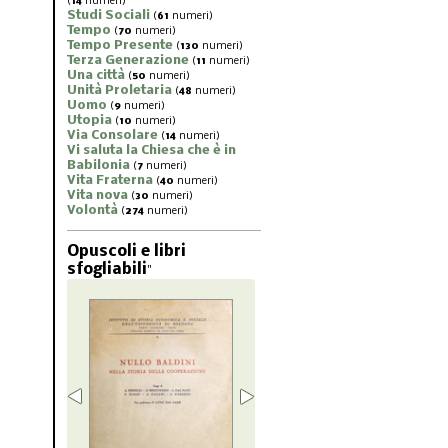
(
14
numeri)
Studi Sociali
(
61
numeri)
Tempo
(
70
numeri)
Tempo Presente
(
130
numeri)
Terza Generazione
(
11
numeri)
Una città
(
50
numeri)
Unità Proletaria
(
48
numeri)
Uomo
(
9
numeri)
Utopia
(
10
numeri)
Via Consolare
(
14
numeri)
Vi saluta la Chiesa che è in
Babilonia
(
7
numeri)
Vita Fraterna
(
40
numeri)
Vita nova
(
30
numeri)
Volontà
(
274
numeri)
Opuscoli e libri
sfogliabili
"