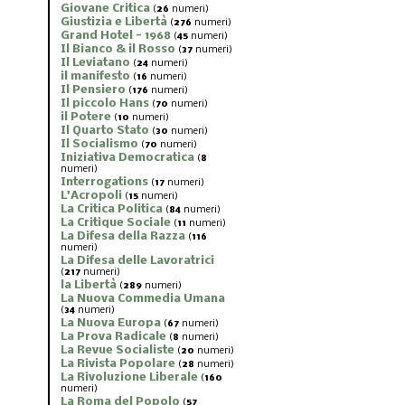
Giovane Critica
(
26
numeri)
Giustizia e Libertà
(
276
numeri)
Grand Hotel - 1968
(
45
numeri)
Il Bianco & il Rosso
(
37
numeri)
Il Leviatano
(
24
numeri)
il manifesto
(
16
numeri)
Il Pensiero
(
176
numeri)
Il piccolo Hans
(
70
numeri)
il Potere
(
10
numeri)
Il Quarto Stato
(
30
numeri)
Il Socialismo
(
70
numeri)
Iniziativa Democratica
(
8
numeri)
Interrogations
(
17
numeri)
L'Acropoli
(
15
numeri)
La Critica Politica
(
84
numeri)
La Critique Sociale
(
11
numeri)
La Difesa della Razza
(
116
numeri)
La Difesa delle Lavoratrici
(
217
numeri)
la Libertà
(
289
numeri)
La Nuova Commedia Umana
(
34
numeri)
La Nuova Europa
(
67
numeri)
La Prova Radicale
(
8
numeri)
La Revue Socialiste
(
20
numeri)
La Rivista Popolare
(
28
numeri)
La Rivoluzione Liberale
(
160
numeri)
La Roma del Popolo
(
57