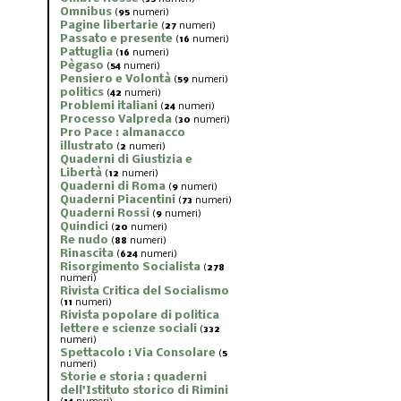
Omnibus
(
95
numeri)
Pagine libertarie
(
27
numeri)
Passato e presente
(
16
numeri)
Pattuglia
(
16
numeri)
Pègaso
(
54
numeri)
Pensiero e Volontà
(
59
numeri)
politics
(
42
numeri)
Problemi italiani
(
24
numeri)
Processo Valpreda
(
30
numeri)
Pro Pace : almanacco
illustrato
(
2
numeri)
Quaderni di Giustizia e
Libertà
(
12
numeri)
Quaderni di Roma
(
9
numeri)
Quaderni Piacentini
(
73
numeri)
Quaderni Rossi
(
9
numeri)
Quindici
(
20
numeri)
Re nudo
(
88
numeri)
Rinascita
(
624
numeri)
Risorgimento Socialista
(
278
numeri)
Rivista Critica del Socialismo
(
11
numeri)
Rivista popolare di politica
lettere e scienze sociali
(
332
numeri)
Spettacolo : Via Consolare
(
5
numeri)
Storie e storia : quaderni
dell'Istituto storico di Rimini