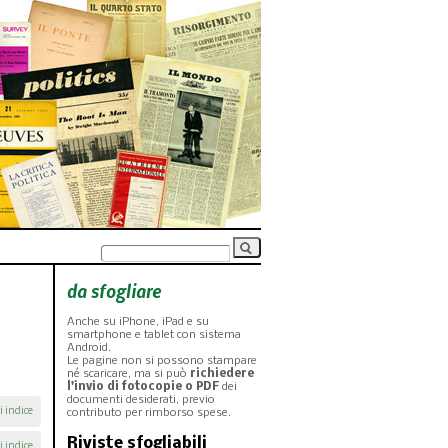
da sfogliare
Anche su iPhone, iPad e su
smartphone e tablet con sistema
Android.
Le pagine non si possono stampare
né scaricare, ma si può
richiedere
l'invio di fotocopie o PDF
dei
documenti desiderati, previo
i indice
contributo per rimborso spese.
Riviste sfogliabili
i indice