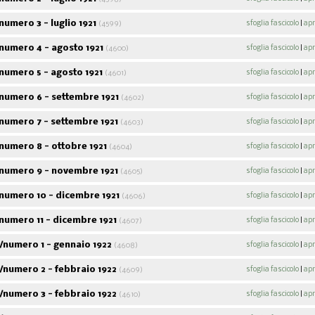
umero 3 - luglio 1921
sfoglia fascicolo
|
apr
(4599)
numero 4 - agosto 1921
sfoglia fascicolo
|
apr
(4600)
numero 5 - agosto 1921
sfoglia fascicolo
|
apr
(4601)
numero 6 - settembre 1921
sfoglia fascicolo
|
apr
(4602)
numero 7 - settembre 1921
sfoglia fascicolo
|
apr
(4603)
Acpol notizie
numero 8 - ottobre 1921
sfoglia fascicolo
|
apr
(4604)
9
fascicoli sfogliabili
numero 9 - novembre 1921
sfoglia fascicolo
|
apr
ABC
(4605)
Alf
46
fascicoli sfogliabili
107
fascico
numero 10 - dicembre 1921
sfoglia fascicolo
|
apr
(4606)
numero 11 - dicembre 1921
sfoglia fascicolo
|
apr
(4607)
/numero 1 - gennaio 1922
sfoglia fascicolo
|
apr
(4608)
/numero 2 - febbraio 1922
sfoglia fascicolo
|
apr
(4609)
/numero 3 - febbraio 1922
sfoglia fascicolo
|
apr
(4610)