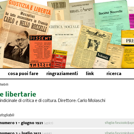
cosa puoi fare
ringraziamenti
link
ricerca
iabili
e libertarie
indicinale di critica e di coltura. Direttore: Carlo Molaschi
3
sfogliabili
umero 1 - giugno 1921
sfoglia fascicolo
|
apr
(4597)
umero 2 - luglio 1921
sfoglia fascicolo
|
apr
(4598)