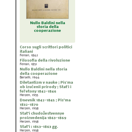
ldini nella
Diletantizm v nauke ;
Dnevnik 1842-1845 ;
Stat'i 
a della
Pisʹma ob izučenii
Pis'ma 1832-1870
proiz
razione
prirody ; Statʹi i
felʹetony 1842-1846
Corso sugli scrittori politici
italiani
Ferrari, 1862
Filosofia della rivoluzione
Ferrari, 1851
Nullo Baldini nella storia
della cooperazione
Berselli, 1966
Diletantizm v nauke ; Pisʹma
ob izučenii prirody ; Statʹi i
felʹetony 1842-1846
Herzen, 1955
Dnevnik 1842-1845 ; Pis'ma
1832-1870
Herzen, 1958
Stat'i chudožestvennye
proizvedenija 1863-1869
Herzen, 1958
Stat'i : 1853-1863 gg.
Herzen, 1958