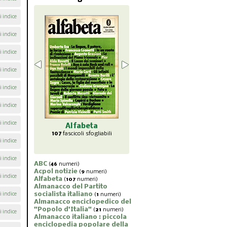
i indice
i indice
i indice
i indice
i indice
i indice
i indice
abeta
Almanacco
Almanacco del
Almana
li sfogliabili
enciclopedico del
Partito socialista
piccol
i indice
"Popolo d'Italia"
italiano
popol
21
fascicoli sfogliabili
1
fascicoli sfogliabili
7
fasc
i indice
ABC
(
46
numeri)
Acpol notizie
(
9
numeri)
i indice
Alfabeta
(
107
numeri)
Almanacco del Partito
socialista italiano
i indice
(
1
numeri)
Almanacco enciclopedico del
"Popolo d'Italia"
(
21
numeri)
i indice
Almanacco italiano : piccola
enciclopedia popolare della