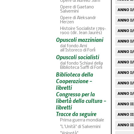
Opere di Aurelio Saffi
Opere di Gaetano
ANNO I/n
Salvemini
Opere di Aleksandr
ANNO I/
Herzen
Histoire Socialiste 1789-
ANNO I/
1900 (dir. Jean Jaurès)
Opuscoli mazziniani
ANNO I/
dal fondo Ami
all'Istoreco di Forlì
ANNO I/
Opuscoli socialisti
ANNO I/
dal fondo Schiavi della
Biblioteca Saffi di Forlì
Biblioteca della
ANNO I/
Cooperazione -
ANNO I/
libretti
Congresso per la
ANNO I/
libertà della cultura -
ANNO II
libretti
Tracce da seguire
ANNO II
Prima guerra mondiale
ANNO II
"L'Unità" di Salvemini
"Volontà"