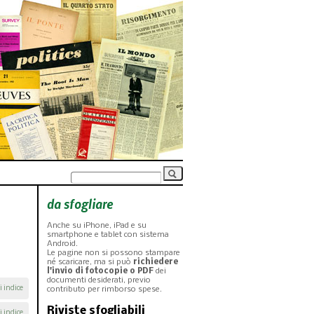
da sfogliare
Anche su iPhone, iPad e su
smartphone e tablet con sistema
Android.
Le pagine non si possono stampare
né scaricare, ma si può
richiedere
l'invio di fotocopie o PDF
dei
documenti desiderati, previo
i indice
contributo per rimborso spese.
Riviste sfogliabili
i indice