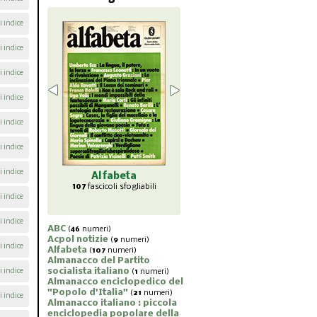
i indice
i indice
i indice
i indice
i indice
i indice
i indice
abeta
Almanacco
Almanacco del
Almana
li sfogliabili
enciclopedico del
Partito socialista
piccol
i indice
"Popolo d'Italia"
italiano
popol
21
fascicoli sfogliabili
1
fascicoli sfogliabili
7
fasc
i indice
ABC
(
46
numeri)
Acpol notizie
(
9
numeri)
i indice
Alfabeta
(
107
numeri)
Almanacco del Partito
socialista italiano
i indice
(
1
numeri)
Almanacco enciclopedico del
"Popolo d'Italia"
(
21
numeri)
i indice
Almanacco italiano : piccola
enciclopedia popolare della