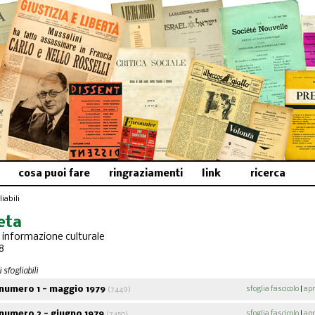
cosa puoi fare
ringraziamenti
link
ricerca
iabili
eta
i informazione culturale
8
 sfogliabili
numero 1 - maggio 1979
sfoglia fascicolo
|
apr
(7449)
numero 2 - giugno 1979
sfoglia fascicolo
|
apr
(7450)