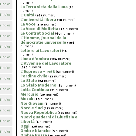
numeri)
i indice
La Terra vista dalla Luna
(
16
numeri)
i indice
L'Unità
(
367
numeri)
L'università libera
(
10
numeri)
La Voce
(
110
numeri)
i indice
La Voce di Molfetta
(
26
numeri)
Le Contrat Social
(
69
numeri)
i indice
L'Homme, journal de la
démocratie universelle
(
106
numeri)
i indice
Lettere ai Lavoratori
(
16
numeri)
i indice
Linea d'ombra
(
126
numeri)
L'Avvenire del Lavoratore
(
636
numeri)
i indice
L'Espresso - 1968
(
53
numeri)
l'ordine civile
(
33
numeri)
i indice
Lo Stato
(
24
numeri)
Lo Stato Moderno
(
83
numeri)
i indice
Lotta Continua
(
51
numeri)
Mercurio
(
29
numeri)
Muzak
(
25
numeri)
i indice
Noi Giovani
(
6
numeri)
Nord e Sud
(
173
numeri)
i indice
Nuova Repubblica
(
175
numeri)
Nuovi quaderni di Giustizia e
i indice
Libertà
(
4
numeri)
Oggi
(
136
numeri)
Ombre bianche
(
5
numeri)
i indice
Ombre Rosse
(
35
numeri)