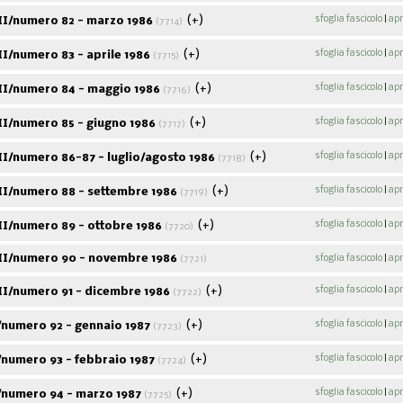
(+)
sfoglia fascicolo
|
apr
II/numero 82 - marzo 1986
(7714)
(+)
sfoglia fascicolo
|
apr
I/numero 83 - aprile 1986
(7715)
Corso sugli scrittori
Filosofia della
Nullo Ba
politici italiani
rivoluzione
stori
(+)
sfoglia fascicolo
|
apr
II/numero 84 - maggio 1986
(7716)
coope
(+)
sfoglia fascicolo
|
apr
II/numero 85 - giugno 1986
(7717)
(+)
sfoglia fascicolo
|
apr
I/numero 86-87 - luglio/agosto 1986
(7718)
(+)
sfoglia fascicolo
|
apr
II/numero 88 - settembre 1986
(7719)
(+)
sfoglia fascicolo
|
apr
II/numero 89 - ottobre 1986
(7720)
II/numero 90 - novembre 1986
sfoglia fascicolo
|
apr
(7721)
(+)
sfoglia fascicolo
|
apr
II/numero 91 - dicembre 1986
(7722)
(+)
sfoglia fascicolo
|
apr
/numero 92 - gennaio 1987
(7723)
(+)
sfoglia fascicolo
|
apr
/numero 93 - febbraio 1987
(7724)
(+)
sfoglia fascicolo
|
apr
/numero 94 - marzo 1987
(7725)