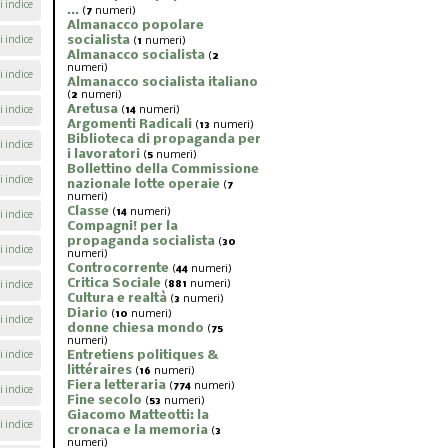
i indice
...
(
7
numeri)
Almanacco popolare
socialista
i indice
(
1
numeri)
Almanacco socialista
(
2
numeri)
i indice
Almanacco socialista italiano
(
2
numeri)
Aretusa
i indice
(
14
numeri)
Argomenti Radicali
(
13
numeri)
Biblioteca di propaganda per
i indice
i lavoratori
(
5
numeri)
Bollettino della Commissione
i indice
nazionale lotte operaie
(
7
numeri)
Classe
(
14
numeri)
i indice
Compagni! per la
propaganda socialista
(
30
i indice
numeri)
Controcorrente
(
44
numeri)
Critica Sociale
(
881
numeri)
i indice
Cultura e realtà
(
3
numeri)
Diario
(
10
numeri)
i indice
donne chiesa mondo
(
75
numeri)
Entretiens politiques &
i indice
littéraires
(
16
numeri)
Fiera letteraria
(
774
numeri)
i indice
Fine secolo
(
53
numeri)
Giacomo Matteotti: la
i indice
cronaca e la memoria
(
3
numeri)