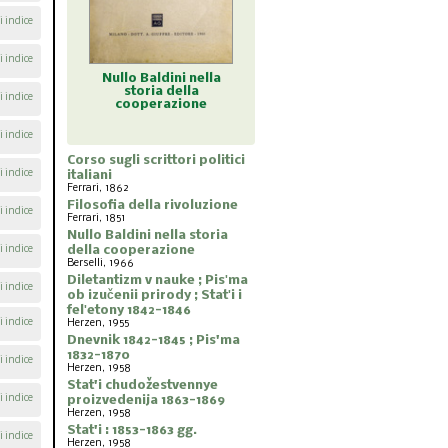
i indice
i indice
ldini nella
Diletantizm v nauke ;
Dnevnik 1842-1845 ;
Stat'i 
a della
Pisʹma ob izučenii
Pis'ma 1832-1870
proiz
i indice
razione
prirody ; Statʹi i
felʹetony 1842-1846
i indice
Corso sugli scrittori politici
i indice
italiani
Ferrari, 1862
Filosofia della rivoluzione
i indice
Ferrari, 1851
Nullo Baldini nella storia
i indice
della cooperazione
Berselli, 1966
Diletantizm v nauke ; Pisʹma
i indice
ob izučenii prirody ; Statʹi i
felʹetony 1842-1846
i indice
Herzen, 1955
Dnevnik 1842-1845 ; Pis'ma
1832-1870
i indice
Herzen, 1958
Stat'i chudožestvennye
i indice
proizvedenija 1863-1869
Herzen, 1958
Stat'i : 1853-1863 gg.
i indice
Herzen, 1958