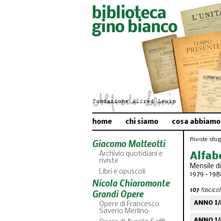
home
chi siamo
cosa abbiamo
Riviste sfogl
Giacomo Matteotti
Archivio quotidiani e
Alfab
riviste
Mensile d
Libri e opuscoli
1979 - 198
Nicola Chiaromonte
107
fascicoli
Grandi Opere
ANNO I/
Opere di Francesco
Saverio Merlino
ANNO I/