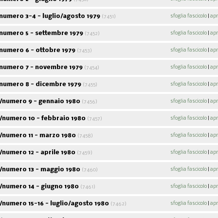
umero 3-4 - luglio/agosto 1979
sfoglia fascicolo
|
apr
(7451)
numero 5 - settembre 1979
sfoglia fascicolo
|
apr
(7452)
numero 6 - ottobre 1979
sfoglia fascicolo
|
apr
(7453)
numero 7 - novembre 1979
sfoglia fascicolo
|
apr
(7454)
numero 8 - dicembre 1979
sfoglia fascicolo
|
apr
(7455)
Acpol notizie
/numero 9 - gennaio 1980
sfoglia fascicolo
|
apr
(7456)
9
fascicoli sfogliabili
/numero 10 - febbraio 1980
sfoglia fascicolo
|
apr
ABC
(7457)
Alf
46
fascicoli sfogliabili
107
fascico
/numero 11 - marzo 1980
sfoglia fascicolo
|
apr
(7458)
numero 12 - aprile 1980
sfoglia fascicolo
|
apr
(7459)
/numero 13 - maggio 1980
sfoglia fascicolo
|
apr
(7460)
/numero 14 - giugno 1980
sfoglia fascicolo
|
apr
(7461)
numero 15-16 - luglio/agosto 1980
sfoglia fascicolo
|
apr
(7462)