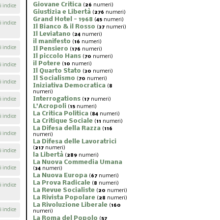
Giovane Critica
(
26
numeri)
i indice
Giustizia e Libertà
(
276
numeri)
Grand Hotel - 1968
(
45
numeri)
i indice
Il Bianco & il Rosso
(
37
numeri)
Il Leviatano
(
24
numeri)
il manifesto
(
16
numeri)
i indice
Il Pensiero
(
176
numeri)
Il piccolo Hans
(
70
numeri)
il Potere
(
10
numeri)
i indice
Il Quarto Stato
(
30
numeri)
Il Socialismo
(
70
numeri)
i indice
Iniziativa Democratica
(
8
numeri)
Interrogations
i indice
(
17
numeri)
L'Acropoli
(
15
numeri)
La Critica Politica
(
84
numeri)
i indice
La Critique Sociale
(
11
numeri)
La Difesa della Razza
(
116
i indice
numeri)
La Difesa delle Lavoratrici
(
217
numeri)
i indice
la Libertà
(
289
numeri)
La Nuova Commedia Umana
i indice
(
34
numeri)
La Nuova Europa
(
67
numeri)
La Prova Radicale
(
8
numeri)
i indice
La Revue Socialiste
(
20
numeri)
La Rivista Popolare
(
28
numeri)
La Rivoluzione Liberale
(
160
i indice
numeri)
La Roma del Popolo
(
57