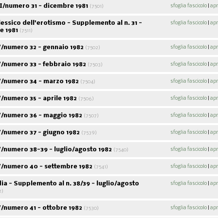
I/numero 31 - dicembre 1981
sfoglia fascicolo
|
apr
(7501)
lessico dell'erotismo - Supplemento al n. 31 -
sfoglia fascicolo
|
apr
e 1981
(7511)
/numero 32 - gennaio 1982
sfoglia fascicolo
|
apr
(7502)
/numero 33 - febbraio 1982
sfoglia fascicolo
|
apr
(7503)
/numero 34 - marzo 1982
sfoglia fascicolo
|
apr
(7504)
numero 35 - aprile 1982
sfoglia fascicolo
|
apr
(7506)
/numero 36 - maggio 1982
sfoglia fascicolo
|
apr
(7507)
/numero 37 - giugno 1982
sfoglia fascicolo
|
apr
(7539)
/numero 38-39 - luglio/agosto 1982
sfoglia fascicolo
|
apr
(7540)
/numero 40 - settembre 1982
sfoglia fascicolo
|
apr
(7541)
a - Supplemento al n. 38/39 - luglio/agosto
sfoglia fascicolo
|
apr
2)
/numero 41 - ottobre 1982
sfoglia fascicolo
|
apr
(7530)