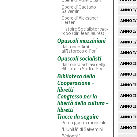
Opere di Aurelio Saffi
Opere di Gaetano
ANNO I/n
Salvemini
Opere di Aleksandr
ANNO I/
Herzen
Histoire Socialiste 1789-
ANNO I/
1900 (dir. Jean Jaurès)
Opuscoli mazziniani
ANNO I/
dal fondo Ami
all'Istoreco di Forlì
ANNO I/
Opuscoli socialisti
ANNO II
dal fondo Schiavi della
Biblioteca Saffi di Forlì
Biblioteca della
ANNO II
Cooperazione -
ANNO II
libretti
Congresso per la
ANNO II/
libertà della cultura -
ANNO II
libretti
Tracce da seguire
ANNO II
Prima guerra mondiale
ANNO II/
"L'Unità" di Salvemini
"Volontà"