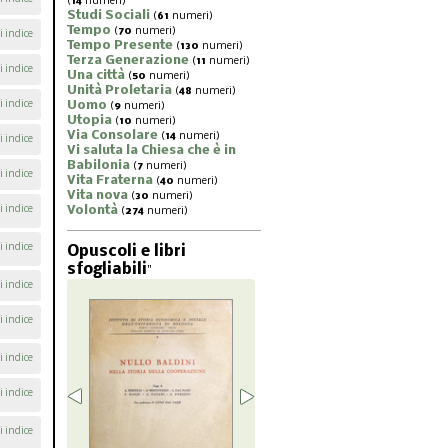
(
14
numeri)
Studi Sociali
(
61
numeri)
Tempo
(
70
numeri)
i indice
Tempo Presente
(
130
numeri)
Terza Generazione
(
11
numeri)
i indice
Una città
(
50
numeri)
Unità Proletaria
(
48
numeri)
i indice
Uomo
(
9
numeri)
Utopia
(
10
numeri)
Via Consolare
(
14
numeri)
i indice
Vi saluta la Chiesa che è in
Babilonia
(
7
numeri)
i indice
Vita Fraterna
(
40
numeri)
Vita nova
(
30
numeri)
i indice
Volontà
(
274
numeri)
i indice
Opuscoli e libri
sfogliabili
"
i indice
i indice
i indice
i indice
i indice