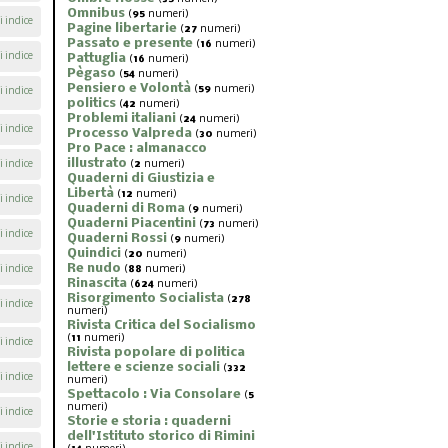
Omnibus
(
95
numeri)
i indice
Pagine libertarie
(
27
numeri)
Passato e presente
(
16
numeri)
i indice
Pattuglia
(
16
numeri)
Pègaso
(
54
numeri)
Pensiero e Volontà
(
59
numeri)
i indice
politics
(
42
numeri)
Problemi italiani
(
24
numeri)
i indice
Processo Valpreda
(
30
numeri)
Pro Pace : almanacco
illustrato
i indice
(
2
numeri)
Quaderni di Giustizia e
Libertà
(
12
numeri)
i indice
Quaderni di Roma
(
9
numeri)
Quaderni Piacentini
(
73
numeri)
i indice
Quaderni Rossi
(
9
numeri)
Quindici
(
20
numeri)
Re nudo
i indice
(
88
numeri)
Rinascita
(
624
numeri)
Risorgimento Socialista
(
278
i indice
numeri)
Rivista Critica del Socialismo
(
11
numeri)
i indice
Rivista popolare di politica
lettere e scienze sociali
(
332
i indice
numeri)
Spettacolo : Via Consolare
(
5
numeri)
i indice
Storie e storia : quaderni
dell'Istituto storico di Rimini
i indice