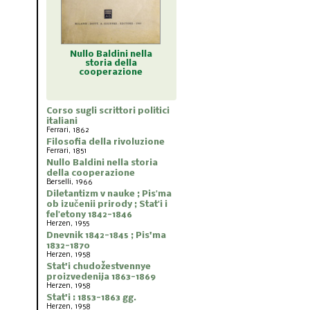
ldini nella
Diletantizm v nauke ;
Dnevnik 1842-1845 ;
Stat'i 
a della
Pisʹma ob izučenii
Pis'ma 1832-1870
proiz
razione
prirody ; Statʹi i
felʹetony 1842-1846
Corso sugli scrittori politici
italiani
Ferrari, 1862
Filosofia della rivoluzione
Ferrari, 1851
Nullo Baldini nella storia
della cooperazione
Berselli, 1966
Diletantizm v nauke ; Pisʹma
ob izučenii prirody ; Statʹi i
felʹetony 1842-1846
Herzen, 1955
Dnevnik 1842-1845 ; Pis'ma
1832-1870
Herzen, 1958
Stat'i chudožestvennye
proizvedenija 1863-1869
Herzen, 1958
Stat'i : 1853-1863 gg.
Herzen, 1958