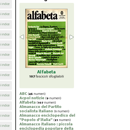
i indice
i indice
i indice
i indice
i indice
i indice
i indice
abeta
Almanacco
Almanacco del
Almana
i indice
li sfogliabili
enciclopedico del
Partito socialista
piccol
"Popolo d'Italia"
italiano
popol
i indice
21
fascicoli sfogliabili
1
fascicoli sfogliabili
7
fasc
ABC
(
46
numeri)
i indice
Acpol notizie
(
9
numeri)
Alfabeta
(
107
numeri)
i indice
Almanacco del Partito
socialista italiano
(
1
numeri)
Almanacco enciclopedico del
i indice
"Popolo d'Italia"
(
21
numeri)
Almanacco italiano : piccola
i indice
enciclopedia popolare della