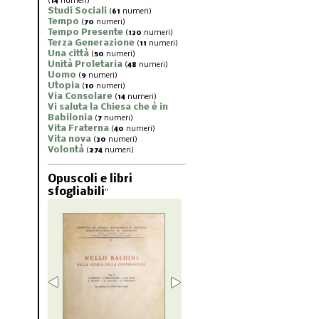
(
14
numeri)
Studi Sociali
(
61
numeri)
Tempo
(
70
numeri)
Tempo Presente
(
130
numeri)
Terza Generazione
(
11
numeri)
Una città
(
50
numeri)
Unità Proletaria
(
48
numeri)
Uomo
(
9
numeri)
Utopia
(
10
numeri)
Via Consolare
(
14
numeri)
Vi saluta la Chiesa che è in
Babilonia
(
7
numeri)
Vita Fraterna
(
40
numeri)
Vita nova
(
30
numeri)
Volontà
(
274
numeri)
Opuscoli e libri
sfogliabili
"