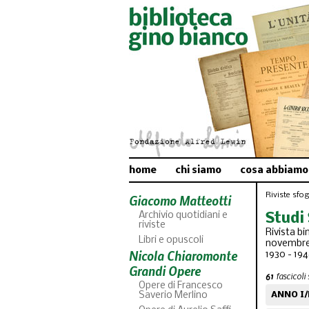
home
chi siamo
cosa abbiamo
Riviste sfogl
Giacomo Matteotti
Archivio quotidiani e
Studi 
riviste
Rivista bi
Libri e opuscoli
novembre
Nicola Chiaromonte
1930 - 19
Grandi Opere
61
fascicoli 
Opere di Francesco
Saverio Merlino
ANNO I/