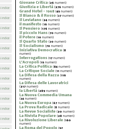
Giovane Critica
(
26
numeri)
Giustizia e Libertà
(
276
numeri)
i indice
Grand Hotel - 1968
(
45
numeri)
Il Bianco & il Rosso
(
37
numeri)
i indice
Il Leviatano
(
24
numeri)
il manifesto
(
16
numeri)
i indice
Il Pensiero
(
176
numeri)
Il piccolo Hans
(
70
numeri)
il Potere
(
10
numeri)
i indice
Il Quarto Stato
(
30
numeri)
Il Socialismo
(
70
numeri)
i indice
Iniziativa Democratica
(
8
numeri)
Interrogations
(
17
numeri)
i indice
L'Acropoli
(
15
numeri)
La Critica Politica
(
84
numeri)
i indice
La Critique Sociale
(
11
numeri)
La Difesa della Razza
(
116
i indice
numeri)
La Difesa delle Lavoratrici
(
217
numeri)
i indice
la Libertà
(
289
numeri)
La Nuova Commedia Umana
i indice
(
34
numeri)
La Nuova Europa
(
67
numeri)
La Prova Radicale
(
8
numeri)
i indice
La Revue Socialiste
(
20
numeri)
La Rivista Popolare
(
28
numeri)
i indice
La Rivoluzione Liberale
(
160
numeri)
La Roma del Popolo
(
57