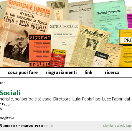
cosa puoi fare
ringraziamenti
link
ricerca
iabili
Sociali
mensile, poi periodicità varia. Direttore: Luigi Fabbri, poi Luce Fabbri dal
 1935
46
sfogliabili
Numero 1 - marzo 1930
sfoglia fascicolo
|
apr
(3381)