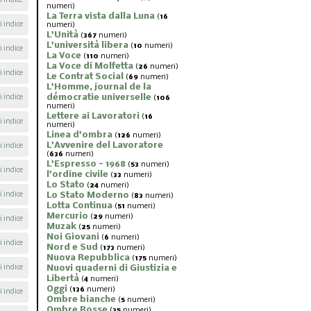
i indice
numeri)
La Terra vista dalla Luna
(
16
i indice
numeri)
L'Unità
(
367
numeri)
L'università libera
(
10
numeri)
i indice
La Voce
(
110
numeri)
La Voce di Molfetta
(
26
numeri)
i indice
Le Contrat Social
(
69
numeri)
L'Homme, journal de la
démocratie universelle
i indice
(
106
numeri)
Lettere ai Lavoratori
(
16
i indice
numeri)
Linea d'ombra
(
126
numeri)
L'Avvenire del Lavoratore
i indice
(
636
numeri)
L'Espresso - 1968
(
53
numeri)
i indice
l'ordine civile
(
33
numeri)
Lo Stato
(
24
numeri)
i indice
Lo Stato Moderno
(
83
numeri)
Lotta Continua
(
51
numeri)
Mercurio
(
29
numeri)
i indice
Muzak
(
25
numeri)
Noi Giovani
(
6
numeri)
i indice
Nord e Sud
(
173
numeri)
Nuova Repubblica
(
175
numeri)
i indice
Nuovi quaderni di Giustizia e
Libertà
(
4
numeri)
Oggi
(
136
numeri)
i indice
Ombre bianche
(
5
numeri)
Ombre Rosse
(
35
numeri)