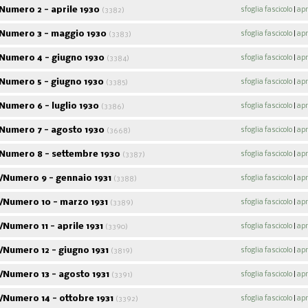
Numero 2 - aprile 1930
sfoglia fascicolo
|
apr
(3382)
Numero 3 - maggio 1930
sfoglia fascicolo
|
apr
(3383)
Numero 4 - giugno 1930
sfoglia fascicolo
|
apr
(3384)
Numero 5 - giugno 1930
sfoglia fascicolo
|
apr
(3385)
umero 6 - luglio 1930
sfoglia fascicolo
|
apr
(3386)
Numero 7 - agosto 1930
sfoglia fascicolo
|
apr
(3668)
Acpol notizie
9
fascicoli sfogliabili
Numero 8 - settembre 1930
sfoglia fascicolo
|
apr
(3387)
ABC
Alf
/Numero 9 - gennaio 1931
sfoglia fascicolo
|
apr
46
fascicoli sfogliabili
(3388)
107
fascico
/Numero 10 - marzo 1931
sfoglia fascicolo
|
apr
(3389)
Numero 11 - aprile 1931
sfoglia fascicolo
|
apr
(3390)
Numero 12 - giugno 1931
sfoglia fascicolo
|
apr
(3819)
/Numero 13 - agosto 1931
sfoglia fascicolo
|
apr
(3391)
Numero 14 - ottobre 1931
sfoglia fascicolo
|
apr
(3392)