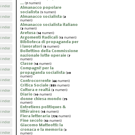
...
(
7
numeri)
i indice
Almanacco popolare
socialista
(
1
numeri)
Almanacco socialista
i indice
(
2
numeri)
Almanacco socialista italiano
i indice
(
2
numeri)
Aretusa
(
14
numeri)
Argomenti Radicali
(
13
numeri)
i indice
Biblioteca di propaganda per
i lavoratori
(
5
numeri)
i indice
Bollettino della Commissione
nazionale lotte operaie
(
7
i indice
numeri)
Classe
(
14
numeri)
Compagni! per la
i indice
propaganda socialista
(
30
numeri)
i indice
Controcorrente
(
44
numeri)
Critica Sociale
(
881
numeri)
Cultura e realtà
(
3
numeri)
i indice
Diario
(
10
numeri)
donne chiesa mondo
(
75
i indice
numeri)
Entretiens politiques &
littéraires
i indice
(
16
numeri)
Fiera letteraria
(
774
numeri)
Fine secolo
(
53
numeri)
i indice
Giacomo Matteotti: la
cronaca e la memoria
(
3
i indice
numeri)