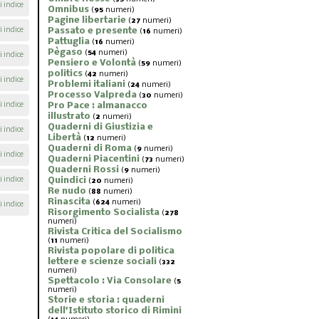
i indice
Omnibus
(
95
numeri)
Pagine libertarie
(
27
numeri)
i indice
Passato e presente
(
16
numeri)
Pattuglia
(
16
numeri)
Pègaso
(
54
numeri)
i indice
Pensiero e Volontà
(
59
numeri)
politics
(
42
numeri)
i indice
Problemi italiani
(
24
numeri)
Processo Valpreda
(
30
numeri)
i indice
Pro Pace : almanacco
illustrato
(
2
numeri)
Quaderni di Giustizia e
i indice
Libertà
(
12
numeri)
Quaderni di Roma
(
9
numeri)
i indice
Quaderni Piacentini
(
73
numeri)
Quaderni Rossi
(
9
numeri)
i indice
Quindici
(
20
numeri)
Re nudo
(
88
numeri)
Rinascita
(
624
numeri)
i indice
Risorgimento Socialista
(
278
numeri)
Rivista Critica del Socialismo
(
11
numeri)
Rivista popolare di politica
lettere e scienze sociali
(
332
numeri)
Spettacolo : Via Consolare
(
5
numeri)
Storie e storia : quaderni
dell'Istituto storico di Rimini