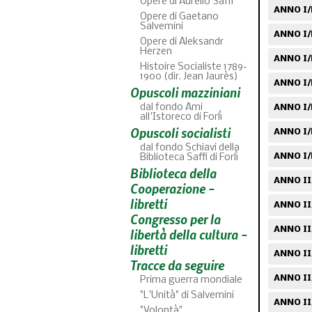
Opere di Aurelio Saffi
ANNO I/
Opere di Gaetano
Salvemini
ANNO I/
Opere di Aleksandr
Herzen
ANNO I/
Histoire Socialiste 1789-
1900 (dir. Jean Jaurès)
ANNO I/
Opuscoli mazziniani
dal fondo Ami
ANNO I/N
all'Istoreco di Forlì
Opuscoli socialisti
ANNO I/
dal fondo Schiavi della
ANNO I/
Biblioteca Saffi di Forlì
Biblioteca della
ANNO II
Cooperazione -
libretti
ANNO II
Congresso per la
ANNO II/
libertà della cultura -
libretti
ANNO II/
Tracce da seguire
ANNO II
Prima guerra mondiale
"L'Unità" di Salvemini
ANNO II/
"Volontà"