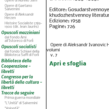
Opere di Aurelio Saffi
Opere di Gaetano
Editore: Gosudarstvennoye 
Salvemini
Opere di Aleksandr
khudozhestvennoy literatu
Herzen
Edizione: 1958
Histoire Socialiste 1789-
Pagine: 726
1900 (dir. Jean Jaurès)
Opuscoli mazziniani
dal fondo Ami
all'Istoreco di Forlì
Opere di Aleksandr Ivanovic H
Opuscoli socialisti
volumi
dal fondo Schiavi della
v. 7
Biblioteca Saffi di Forlì
Biblioteca della
AB
Apri e sfoglia
46
fascicoli 
Cooperazione -
libretti
Congresso per la
libertà della cultura -
libretti
Tracce da seguire
Prima guerra mondiale
"L'Unità" di Salvemini
"Volontà"