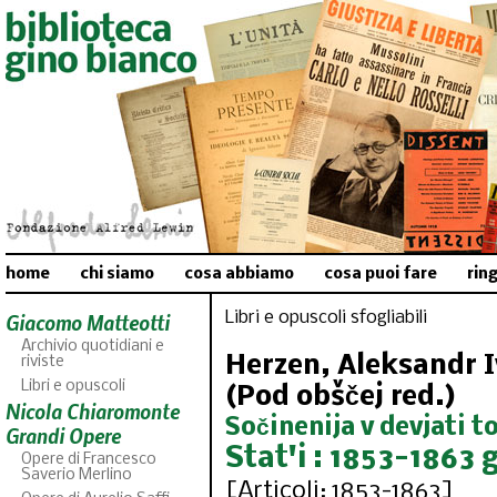
home
chi siamo
cosa abbiamo
cosa puoi fare
rin
Libri e opuscoli sfogliabili
Giacomo Matteotti
Archivio quotidiani e
Herzen, Aleksandr I
riviste
Libri e opuscoli
(Pod obščej red.)
Nicola Chiaromonte
Sočinenija v devjati t
Grandi Opere
Stat'i : 1853-1863 
Opere di Francesco
Saverio Merlino
[Articoli: 1853-1863]