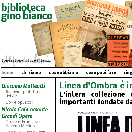
home
chi siamo
cosa abbiamo
cosa puoi fare
rin
Linea d'Ombra è in
Giacomo Matteotti
Archivio quotidiani e
L'intera collezione
riviste
importanti fondate da
Libri e opuscoli
Nicola Chiaromonte
Grandi Opere
Opere di Francesco
Saverio Merlino