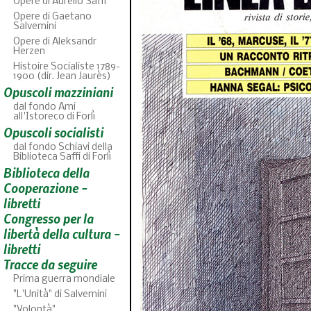
Opere di Aurelio Saffi
Opere di Gaetano
Salvemini
Opere di Aleksandr
Herzen
Histoire Socialiste 1789-
1900 (dir. Jean Jaurès)
Opuscoli mazziniani
dal fondo Ami
all'Istoreco di Forlì
Opuscoli socialisti
dal fondo Schiavi della
Biblioteca Saffi di Forlì
Biblioteca della
ABC
46
fascicoli sfoglia
Cooperazione -
libretti
Congresso per la
libertà della cultura -
libretti
Tracce da seguire
Prima guerra mondiale
"L'Unità" di Salvemini
"Volontà"