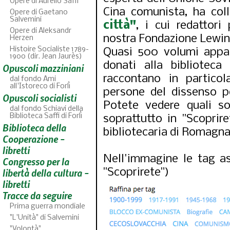
Opere di Aurelio Saffi
Cina comunista, ha col
Opere di Gaetano
Salvemini
città"
, i cui redattor
Opere di Aleksandr
nostra Fondazione Lewin 
Herzen
Histoire Socialiste 1789-
Quasi 500 volumi appar
1900 (dir. Jean Jaurès)
donati alla biblioteca
Opuscoli mazziniani
raccontano in partico
dal fondo Ami
all'Istoreco di Forlì
persone del dissenso po
Opuscoli socialisti
Potete vedere quali s
dal fondo Schiavi della
Biblioteca Saffi di Forlì
soprattutto in "Scoprire
Biblioteca della
ABC
bibliotecaria di Romagn
46
fascicoli sfogli
Cooperazione -
libretti
Nell'immagine le tag as
Congresso per la
"Scoprirete")
libertà della cultura -
libretti
Tracce da seguire
Prima guerra mondiale
"L'Unità" di Salvemini
"Volontà"