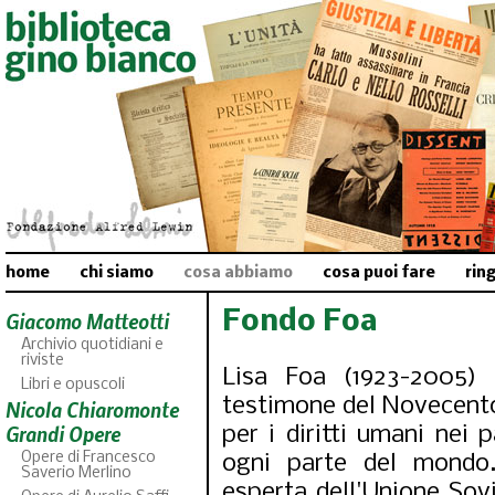
home
chi siamo
cosa abbiamo
cosa puoi fare
rin
Fondo Foa
Giacomo Matteotti
Archivio quotidiani e
riviste
Lisa Foa (1923-2005) 
Libri e opuscoli
testimone del Novecento
Nicola Chiaromonte
Grandi Opere
per i diritti umani nei 
Opere di Francesco
ogni parte del mondo.
Saverio Merlino
esperta dell'Unione Sovi