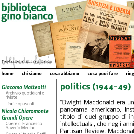
home
chi siamo
cosa abbiamo
cosa puoi fare
rin
politics (1944-49)
Giacomo Matteotti
Archivio quotidiani e
riviste
"Dwight Macdonald era un 
Libri e opuscoli
panorama americano, inst
Nicola Chiaromonte
Grandi Opere
titolo di quel gruppo di i
intellectuals', che negli ann
Opere di Francesco
Saverio Merlino
Partisan Review. Macdonal