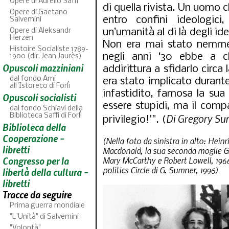
Opere di Aurelio Saffi
di quella rivista. Un uomo 
Opere di Gaetano
entro confini ideologici
Salvemini
Opere di Aleksandr
un’umanità al di là degli ide
Herzen
Non era mai stato nemm
Histoire Socialiste 1789-
negli anni ‘30 ebbe a c
1900 (dir. Jean Jaurès)
Opuscoli mazziniani
addirittura a sfidarlo circa 
dal fondo Ami
era stato implicato durante
all'Istoreco di Forlì
infastidito, famosa la sua 
Opuscoli socialisti
essere stupidi, ma il com
dal fondo Schiavi della
Di Gregory Su
Biblioteca Saffi di Forlì
privilegio!'". (
Biblioteca della
AB
46
fascicoli 
Cooperazione -
(Nella foto da sinistra in alto: Hei
libretti
Macdonald, la sua seconda moglie Gl
Congresso per la
Mary McCarthy e Robert Lowell, 196
politics Circle di G. Sumner, 1996)
libertà della cultura -
libretti
Tracce da seguire
Prima guerra mondiale
"L'Unità" di Salvemini
"Volontà"