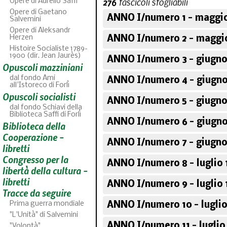
276
fascicoli sfogliabili
Opere di Aurelio Saffi
Opere di Gaetano
ANNO I/numero 1 - maggio
Salvemini
Opere di Aleksandr
Herzen
ANNO I/numero 2 - maggi
Histoire Socialiste 1789-
1900 (dir. Jean Jaurès)
ANNO I/numero 3 - giugno
Opuscoli mazziniani
dal fondo Ami
ANNO I/numero 4 - giugno
all'Istoreco di Forlì
Opuscoli socialisti
ANNO I/numero 5 - giugno
dal fondo Schiavi della
Biblioteca Saffi di Forlì
ANNO I/numero 6 - giugno
Biblioteca della
ABC
46
fascicoli sfoglia
Cooperazione -
ANNO I/numero 7 - giugno
libretti
Congresso per la
ANNO I/numero 8 - luglio 
libertà della cultura -
libretti
ANNO I/numero 9 - luglio 
Tracce da seguire
Prima guerra mondiale
ANNO I/numero 10 - luglio
"L'Unità" di Salvemini
ANNO I/numero 11 - luglio
"Volontà"