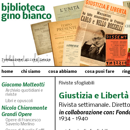
home
chi siamo
cosa abbiamo
cosa puoi fare
rin
Riviste sfogliabili
Giacomo Matteotti
Archivio quotidiani e
Giustizia e Libertà
riviste
Libri e opuscoli
Rivista settimanale. Diretto
Nicola Chiaromonte
in collaborazione con: Fond
Grandi Opere
1934 - 1940
Opere di Francesco
Saverio Merlino