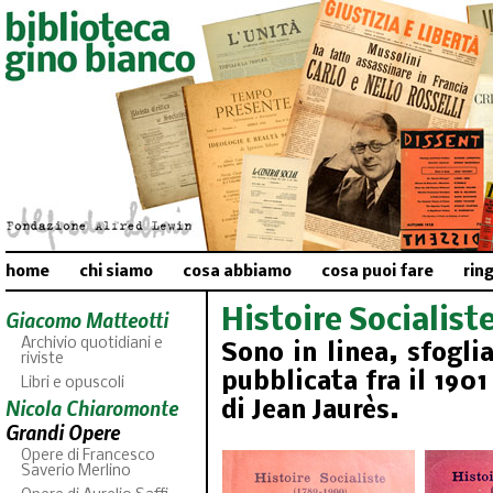
home
chi siamo
cosa abbiamo
cosa puoi fare
rin
Histoire Socialist
Giacomo Matteotti
Archivio quotidiani e
Sono in linea, sfoglia
riviste
pubblicata fra il 1901
Libri e opuscoli
Nicola Chiaromonte
di Jean Jaurès.
Grandi Opere
Opere di Francesco
Saverio Merlino