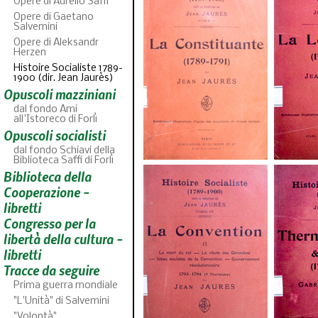
Opere di Aurelio Saffi
Opere di Gaetano
Salvemini
Opere di Aleksandr
Herzen
Histoire Socialiste 1789-
1900 (dir. Jean Jaurès)
Opuscoli mazziniani
dal fondo Ami
all'Istoreco di Forlì
Opuscoli socialisti
dal fondo Schiavi della
Biblioteca Saffi di Forlì
Biblioteca della
ABC
46
fascicoli sfoglia
Cooperazione -
libretti
Congresso per la
libertà della cultura -
libretti
Tracce da seguire
Prima guerra mondiale
"L'Unità" di Salvemini
"Volontà"