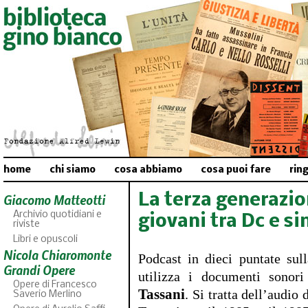
home
chi siamo
cosa abbiamo
cosa puoi fare
rin
La terza generazio
Giacomo Matteotti
Archivio quotidiani e
giovani tra Dc e si
riviste
Libri e opuscoli
Nicola Chiaromonte
Podcast in dieci puntate sull
Grandi Opere
utilizza i documenti sonori
Opere di Francesco
Tassani
. Si tratta dell’audio
Saverio Merlino