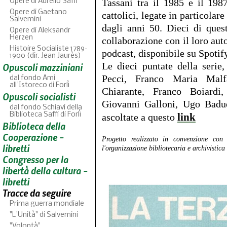
Tassani tra il 1985 e il 198
Opere di Aurelio Saffi
Opere di Gaetano
cattolici, legate in particolare
Salvemini
dagli anni 50. Dieci di quest
Opere di Aleksandr
Herzen
collaborazione con il loro aut
Histoire Socialiste 1789-
podcast, disponibile su Spotif
1900 (dir. Jean Jaurès)
Le dieci puntate della serie,
Opuscoli mazziniani
Pecci, Franco Maria Malfa
dal fondo Ami
all'Istoreco di Forlì
Chiarante, Franco Boiardi
Opuscoli socialisti
Giovanni Galloni, Ugo Badue
dal fondo Schiavi della
Biblioteca Saffi di Forlì
link
ascoltate a questo
Biblioteca della
AB
46
fascicoli 
Cooperazione -
Progetto realizzato in convenzione co
libretti
l'organizzazione bibliotecaria e archivistica
Congresso per la
libertà della cultura -
libretti
Tracce da seguire
Prima guerra mondiale
"L'Unità" di Salvemini
"Volontà"