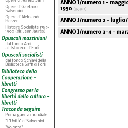
Opere di Aurelio Saffi
ANNO I/numero 1 - maggi
Opere di Gaetano
1950
(8690)
Salvemini
Opere di Aleksandr
ANNO I/numero 2 - luglio
Herzen
Histoire Socialiste 1789-
1900 (dir. Jean Jaurès)
ANNO I/numero 3-4 - marz
Opuscoli mazziniani
dal fondo Ami
all'Istoreco di Forlì
Opuscoli socialisti
dal fondo Schiavi della
Biblioteca Saffi di Forlì
Biblioteca della
46
fas
Cooperazione -
libretti
Congresso per la
libertà della cultura -
libretti
Tracce da seguire
Prima guerra mondiale
"L'Unità" di Salvemini
"Volontà"