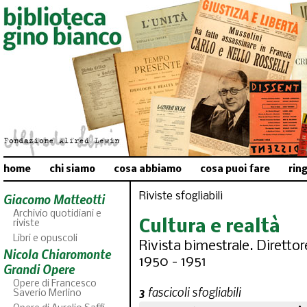
home
chi siamo
cosa abbiamo
cosa puoi fare
rin
Riviste sfogliabili
Giacomo Matteotti
Archivio quotidiani e
Cultura e realtà
riviste
Libri e opuscoli
Rivista bimestrale. Diretto
Nicola Chiaromonte
1950 - 1951
Grandi Opere
Opere di Francesco
3
fascicoli sfogliabili
Saverio Merlino