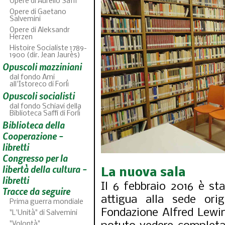
Opere di Aurelio Saffi
Opere di Gaetano
Salvemini
Opere di Aleksandr
Herzen
Histoire Socialiste 1789-
1900 (dir. Jean Jaurès)
Opuscoli mazziniani
dal fondo Ami
all'Istoreco di Forlì
Opuscoli socialisti
dal fondo Schiavi della
Biblioteca Saffi di Forlì
Biblioteca della
A
46
fascicoli
Cooperazione -
libretti
Congresso per la
libertà della cultura -
La nuova sala
libretti
Il 6 febbraio 2016 è st
Tracce da seguire
attigua alla sede orig
Prima guerra mondiale
Fondazione Alfred Lewin
"L'Unità" di Salvemini
"Volontà"