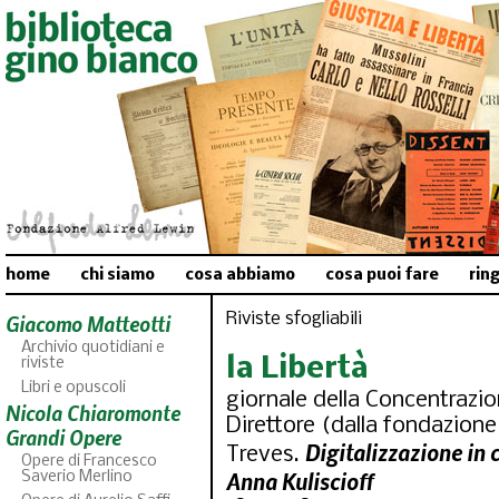
home
chi siamo
cosa abbiamo
cosa puoi fare
rin
Riviste sfogliabili
Giacomo Matteotti
Archivio quotidiani e
la Libertà
riviste
Libri e opuscoli
giornale della Concentrazio
Nicola Chiaromonte
Direttore (dalla fondazione
Grandi Opere
Digitalizzazione in
Treves.
Opere di Francesco
Anna Kuliscioff
Saverio Merlino