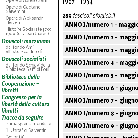
Opere di Aurelio Saffi
1927 - 1934
Opere di Gaetano
Salvemini
289
fascicoli sfogliabili
Opere di Aleksandr
Herzen
ANNO I/numero 1 - maggio
Histoire Socialiste 1789-
1900 (dir. Jean Jaurès)
ANNO I/numero 2 - maggi
Opuscoli mazziniani
dal fondo Ami
ANNO I/numero 3 - maggi
all'Istoreco di Forlì
Opuscoli socialisti
ANNO I/numero 4 - maggi
dal fondo Schiavi della
Biblioteca Saffi di Forlì
ANNO I/numero 5 - maggi
Biblioteca della
ABC
46
fascicoli sfoglia
Cooperazione -
ANNO I/numero 6 - giugno
libretti
Congresso per la
ANNO I/numero 7 - giugno
libertà della cultura -
libretti
ANNO I/numero 8 - giugno
Tracce da seguire
Prima guerra mondiale
ANNO I/numero 9 - giugno
"L'Unità" di Salvemini
"Volontà"