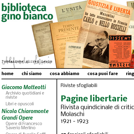
home
chi siamo
cosa abbiamo
cosa puoi fare
rin
Riviste sfogliabili
Giacomo Matteotti
Archivio quotidiani e
Pagine libertarie
riviste
Libri e opuscoli
Rivista quindicinale di criti
Nicola Chiaromonte
Molaschi
Grandi Opere
1921 - 1923
Opere di Francesco
Saverio Merlino