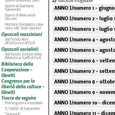
27
fascicoli sfogliabili
Opere di Aurelio Saffi
Opere di Gaetano
ANNO I/numero 1 - giugno
Salvemini
Opere di Aleksandr
ANNO I/numero 2 - luglio 
Herzen
Histoire Socialiste 1789-
1900 (dir. Jean Jaurès)
ANNO I/numero 3 - luglio 
Opuscoli mazziniani
ANNO I/numero 4 - agosto
dal fondo Ami
all'Istoreco di Forlì
Opuscoli socialisti
ANNO I/numero 5 - agosto
dal fondo Schiavi della
Biblioteca Saffi di Forlì
ANNO I/numero 6 - settem
Biblioteca della
ABC
46
fascicoli sfoglia
Cooperazione -
ANNO I/numero 7 - settem
libretti
Congresso per la
ANNO I/numero 8 - ottobr
libertà della cultura -
libretti
ANNO I/numero 9 - novem
Tracce da seguire
ANNO I/numero 10 - dicem
Prima guerra mondiale
"L'Unità" di Salvemini
ANNO I/numero 11 - dicem
"Volontà"