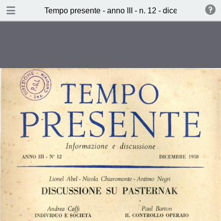
TABLE OF CONTENTS
Tempo presente - anno III - n. 12 - dicembre 1958
Individuo e società (A. Caffi)
Il controllo operaio (P. Barton)
Sommersione (J. R. Wilcock)
Quattro poesie (C. Vivaldi)
Perchè ce ne siamo andati
(Gastone Duse)
Lettera da Parigi (J. Bloch-Michel)
(Carla Accardi)
Lettera da Broadway (L.
Codignola)