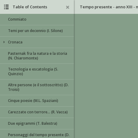
Table of Contents
Commiato
Temi per un decennio (I. Silone)
Cronaca
Pasternak fra la natura e la storia
(N. Chiaromonte)
Tecnologia e escatologia (S.
Quinzio)
Altre persone (e il sottoscritto) (D.
Troisi)
Cinque poesie (M.L. Spaziani)
Carezzate con terrore… (R. Vacca)
Due epigrammi (T. Balestra)
Personaggi del tempo presente (D.