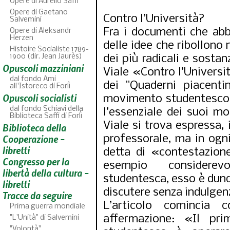
Opere di Aurelio Saffi
Opere di Gaetano
Contro l’Università?
Salvemini
Fra i documenti che abb
Opere di Aleksandr
Herzen
delle idee che ribollono 
Histoire Socialiste 1789-
1900 (dir. Jean Jaurès)
dei più radicali e sostan
Opuscoli mazziniani
Viale «Contro l’Universi
dal fondo Ami
dei "Quaderni piacentin
all'Istoreco di Forlì
Opuscoli socialisti
movimento studentesco (
dal fondo Schiavi della
l’essenziale dei suoi mot
Biblioteca Saffi di Forlì
Viale si trova espressa
Biblioteca della
ABC
46
fascicoli sfoglia
Cooperazione -
professorale, ma in ogni
libretti
detta di «contestazion
Congresso per la
esempio considerevo
libertà della cultura -
studentesca, esso è dunq
libretti
discutere senza indulgenz
Tracce da seguire
L’articolo comincia 
Prima guerra mondiale
affermazione: «Il pr
"L'Unità" di Salvemini
"Volontà"