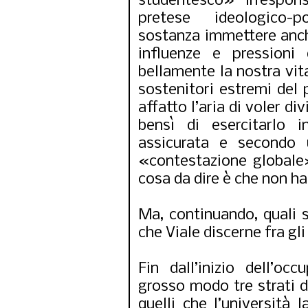
studentesco» irrespons
pretese ideologico-po
sostanza immettere anche
influenze e pressioni
Corso sugli scrit
politici italia
bellamente la nostra vit
sostenitori estremi del
affatto l’aria di voler di
bensì di esercitarlo 
assicurata e secondo u
«contestazione globale»
cosa da dire è che non ha
Ma, continuando, quali s
che Viale discerne fra gl
Fin dall’inizio dell’oc
grosso modo tre strati d
quelli che l’università