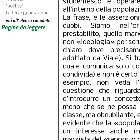
studentesco è operare
"politics"
all’interno della popolaz
La terza generazione
La frase, e le asserzion
vai all'elenco completo
dubbi. Siamo nell’o
Pagine da leggere
prestabilito, quello ma
non «ideologia» per scru
chiaro dove precisam
adottato da Viale). Si tr
quale comunica solo co
condivida) e non è certo 
esempio, non veda l’u
questione che riguard
d’introdurre un concet
meno che se ne possa d
classe, ma obnubilante,
evidente che la «popola
un interesse anche m
marxista del «rapporto d