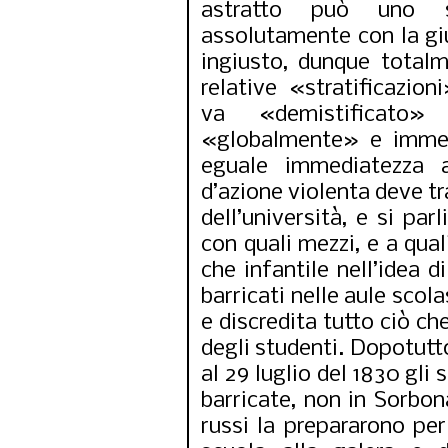
astratto può uno s
assolutamente con la gi
ingiusto, dunque totalm
relative «stratificazio
va «demistificato»
«globalmente» e immed
eguale immediatezza a
d’azione violenta deve tra
dell’università, e si par
con quali mezzi, e a qual
che infantile nell’idea d
barricati nelle aule scol
e discredita tutto ciò ch
degli studenti. Dopotutto
al 29 luglio del 1830 gli
barricate, non in Sorbona
russi la prepararono per