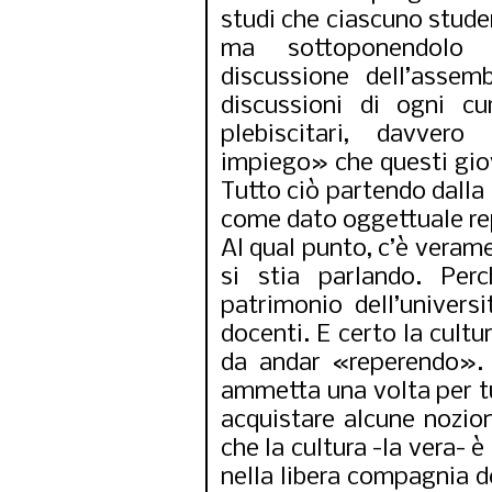
studi che ciascuno stude
ma sottoponendolo 
discussione dell’assemb
discussioni di ogni cu
plebiscitari, davvero
impiego» che questi gio
Tutto ciò partendo dalla 
come dato oggettuale rep
Al qual punto, c’è veram
si stia parlando. Per
patrimonio dell’univers
docenti. E certo la cult
da andar «reperendo». 
ammetta una volta per tut
acquistare alcune nozion
che la cultura -la vera- 
nella libera compagnia de