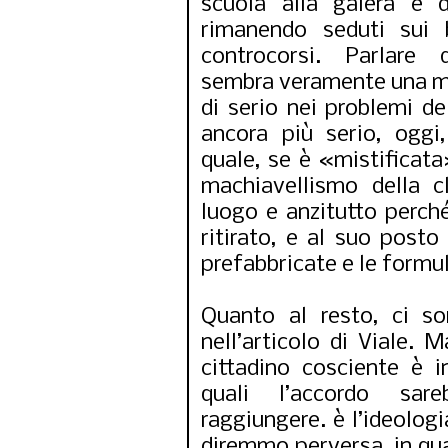
scuola alla galera e d
rimanendo seduti sui 
controcorsi. Parlare 
sembra veramente una man
di serio nei problemi del
ancora più serio, oggi,
quale, se è «mistificata»
machiavellismo della c
luogo e anzitutto perché
ritirato, e al suo posto
prefabbricate e le formul
Quanto al resto, ci so
nell’articolo di Viale. 
cittadino cosciente è i
quali l’accordo sa
raggiungere. è l’ideolog
diremmo perversa, in qu