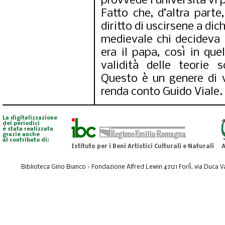
provvede l’università vi p
Fatto che, d’altra parte
diritto di uscirsene a di
medievale chi decideva 
era il papa, così in quel
validità delle teorie 
Questo è un genere di v
renda conto Guido Viale.
La digitalizzazione
dei periodici
è stata realizzata
grazie anche
al contributo di:
Istituto per i Beni Artistici Culturali e Naturali
A
Biblioteca Gino Bianco - Fondazione Alfred Lewin 47121 Forlì, via Duca Val