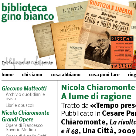
home
chi siamo
cosa abbiamo
cosa puoi fare
rin
Nicola Chiaromonte
Giacomo Matteotti
Archivio quotidiani e
A lume di ragione
riviste
Tratto da
«Tempo prese
Libri e opuscoli
Nicola Chiaromonte
Pubblicato in
Cesare Pan
Grandi Opere
La rivolt
Chiaromonte,
Opere di Francesco
e il 68
Saverio Merlino
, Una Città, 2009