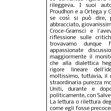
rileggeva. I suoi au
Proudhon e a Ortega y G
se così si può dire, 
abbracciato, giovanissim
Croce-Gramsci e l'ave
riflessione sulle criti
trovavamo dunque fa
appassionate discussi
maggiormente il monit
che alla dialettica he
rigore lineare dell'i
moltissimo, tuttavia, il
straordinaria purezza mor
Uniti, durante e dopo
politicamente, con Salve
La lettura o rilettura de
come egli fosse precoce