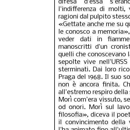
difesa d'essa s'erano
l'indifferenza di molti
ragioni dal pulpito stess
«Gettate anche me su que
le conosco a memoria»,
veder dati in fiamme,
manoscritti d'un cronis
quelli che conoscevano la
sepolte vive nell'URSS
sterminati. Dai loro rico
Praga del 1968. Il suo s
non è ancora finita. C
all'estremo respiro della 
Morì com'era vissuto, s
od onori. Morì sul lav
filosofia», diceva il poe
il convincimento della 