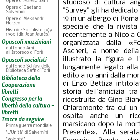
Opere di Aurelio Saffi
studioso di cultura ang
Opere di Gaetano
"Survey" gli ha dedicato
Salvemini
19 in un albergo di Roma 
Opere di Aleksandr
Herzen
speciale che la rivista
Histoire Socialiste 1789-
recentemente a Nicola C
1900 (dir. Jean Jaurès)
Opuscoli mazziniani
organizzata dalla «F
dal fondo Ami
Ascheri, a nome delia
all'Istoreco di Forlì
illustrato la figura e 
Opuscoli socialisti
lungamente legato alla c
dal fondo Schiavi della
Biblioteca Saffi di Forlì
edito a 10 anni dalla mor
Biblioteca della
ABC
46
fascicoli sfoglia
di Enzo Bettiza intitol
Cooperazione -
libretti
storia dell'amicizia t
Congresso per la
ricostruita da Gino Bianc
libertà della cultura -
Chiaromonte tra cui un r
libretti
ospita anche un ricor
Tracce da seguire
marsicano dopo la mort
Prima guerra mondiale
Presente». Alla serat
"L'Unità" di Salvemini
"Volontà"