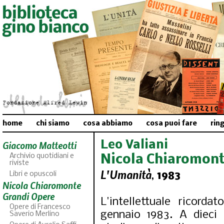
home
chi siamo
cosa abbiamo
cosa puoi fare
rin
Leo Valiani
Giacomo Matteotti
Archivio quotidiani e
Nicola
Chiaromont
riviste
L'Umanità
,
1983
Libri e opuscoli
Nicola Chiaromonte
Grandi Opere
L'intellettuale ricor
Opere di Francesco
gennaio 1983. A dieci 
Saverio Merlino