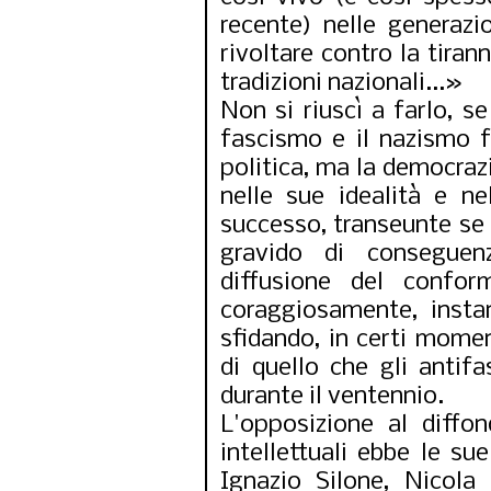
recente) nelle generazio
rivoltare contro la tirann
tradizioni nazionali...»
Corso sugli scrit
politici italia
Non si riuscì a farlo, se
fascismo e il nazismo fu
politica, ma la democraz
nelle sue idealità e ne
successo, transeunte se 
gravido di conseguenz
diffusione del confor
coraggiosamente, insta
sfidando, in certi mome
di quello che gli antif
durante il ventennio.
L'opposizione al diffon
intellettuali ebbe le sue
Ignazio Silone, Nicola