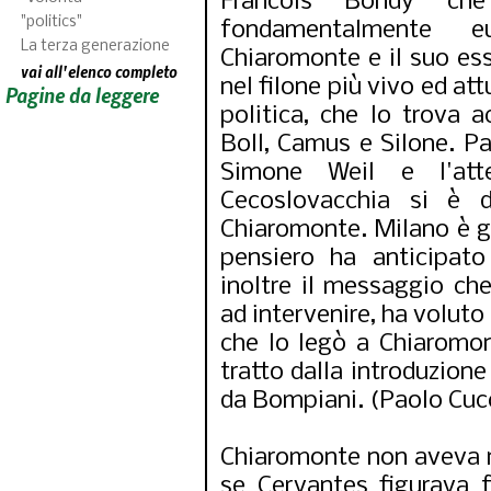
Francois Bondy che
"politics"
fondamentalmente e
La terza generazione
Chiaromonte e il suo e
vai all'elenco completo
nel filone più vivo ed att
Pagine da leggere
politica, che lo trova 
Boll, Camus e Silone. P
Simone Weil e l'att
Cecoslovacchia si è d
Chiaromonte. Milano è g
pensiero ha anticipato
inoltre il messaggio che
ad intervenire, ha voluto 
che lo legò a Chiaromont
tratto dalla introduzione a
da Bompiani. (Paolo Cucc
Chiaromonte non aveva n
se Cervantes figurava f