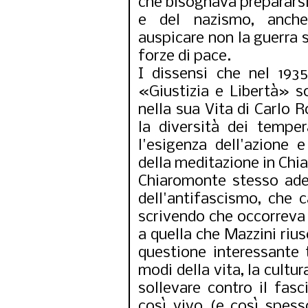
che bisognava prepararsi
e del nazismo, anche
auspicare non la guerra s
forze di pace.
I dissensi che nel 193
«Giustizia e Libertà» so
nella sua Vita di Carlo R
la diversità dei temper
l'esigenza dell'azione e
della meditazione in Chi
Chiaromonte stesso ader
dell'antifascismo, che c
scrivendo che occorreva
a quella che Mazzini riusc
questione interessante tu
modi della vita, la cultura
sollevare contro il fas
così vivo (e così spess