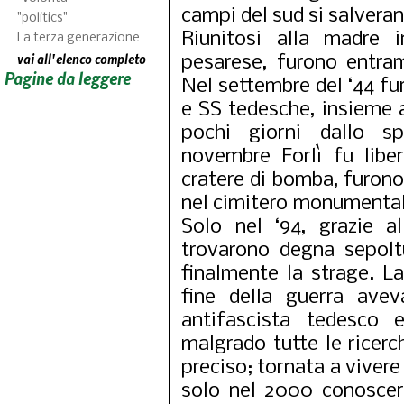
campi del sud si salveran
"politics"
Riunitosi alla madre 
La terza generazione
vai all'elenco completo
pesarese, furono entramb
Pagine da leggere
Nel settembre del ‘44 fur
e SS tedesche, insieme ad
pochi giorni dallo s
novembre Forlì fu libe
cratere di bomba, furono
nel cimitero monumentale
Solo nel ‘94, grazie al
trovarono degna sepoltu
finalmente la strage. La
fine della guerra ave
antifascista tedesco 
malgrado tutte le ricerch
preciso; tornata a vivere
solo nel 2000 conoscerà