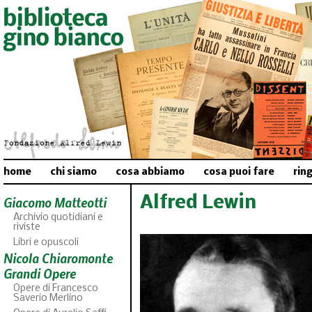
home
chi siamo
cosa abbiamo
cosa puoi fare
rin
Alfred Lewin
Giacomo Matteotti
Archivio quotidiani e
riviste
Libri e opuscoli
Nicola Chiaromonte
Grandi Opere
Opere di Francesco
Saverio Merlino