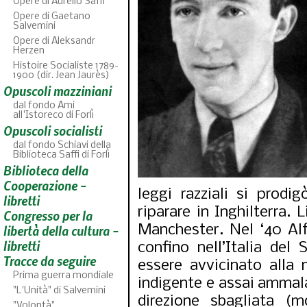
Opere di Aurelio Saffi
Opere di Gaetano
Salvemini
Opere di Aleksandr
Herzen
Histoire Socialiste 1789-
1900 (dir. Jean Jaurès)
Opuscoli mazziniani
dal fondo Ami
all'Istoreco di Forlì
Opuscoli socialisti
dal fondo Schiavi della
Biblioteca Saffi di Forlì
Biblioteca della
ABC
46
fascicoli sfoglia
Cooperazione -
leggi razziali si prodi
libretti
riparare in Inghilterra. 
Congresso per la
Manchester. Nel ‘40 Al
libertà della cultura -
libretti
confino nell’Italia del 
Tracce da seguire
essere avvicinato alla 
Prima guerra mondiale
indigente e assai ammala
"L'Unità" di Salvemini
direzione sbagliata (mo
"Volontà"