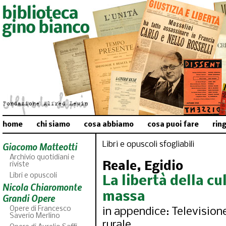
home
chi siamo
cosa abbiamo
cosa puoi fare
rin
Libri e opuscoli sfogliabili
Giacomo Matteotti
Archivio quotidiani e
Reale, Egidio
riviste
Libri e opuscoli
La libertà della cul
Nicola Chiaromonte
massa
Grandi Opere
Opere di Francesco
in appendice: Television
Saverio Merlino
rurale