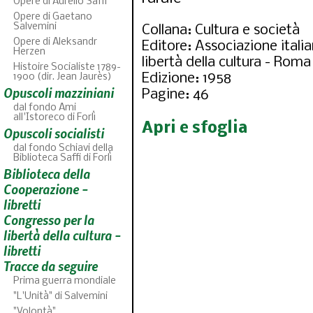
Opere di Aurelio Saffi
Opere di Gaetano
Salvemini
Collana: Cultura e società
Opere di Aleksandr
Editore: Associazione italia
Herzen
libertà della cultura - Roma
Histoire Socialiste 1789-
Edizione: 1958
1900 (dir. Jean Jaurès)
Opuscoli mazziniani
Pagine: 46
dal fondo Ami
all'Istoreco di Forlì
Apri e sfoglia
Opuscoli socialisti
dal fondo Schiavi della
Biblioteca Saffi di Forlì
Biblioteca della
ABC
46
fascicoli sf
Cooperazione -
libretti
Congresso per la
libertà della cultura -
libretti
Tracce da seguire
Prima guerra mondiale
"L'Unità" di Salvemini
"Volontà"