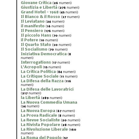
Giovane Critica
(
26
numeri)
Giustizia e Libertà
(
276
numeri)
Grand Hotel - 1968
(
45
numeri)
Il Bianco & il Rosso
(
37
numeri)
Il Leviatano
(
24
numeri)
il manifesto
(
16
numeri)
Il Pensiero
(
176
numeri)
Il piccolo Hans
(
70
numeri)
il Potere
(
10
numeri)
Il Quarto Stato
(
30
numeri)
Il Socialismo
(
70
numeri)
Iniziativa Democratica
(
8
numeri)
Interrogations
(
17
numeri)
L'Acropoli
(
15
numeri)
La Critica Politica
(
84
numeri)
La Critique Sociale
(
11
numeri)
La Difesa della Razza
(
116
numeri)
La Difesa delle Lavoratrici
(
217
numeri)
la Libertà
(
289
numeri)
La Nuova Commedia Umana
(
34
numeri)
La Nuova Europa
(
67
numeri)
La Prova Radicale
(
8
numeri)
La Revue Socialiste
(
20
numeri)
La Rivista Popolare
(
28
numeri)
La Rivoluzione Liberale
(
160
numeri)
La Roma del Popolo
(
57