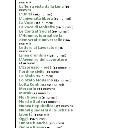
numeri)
La Terra vista dalla Luna
(
16
numeri)
L'Unità
(
367
numeri)
L'università libera
(
10
numeri)
La Voce
(
110
numeri)
La Voce di Molfetta
(
26
numeri)
Le Contrat Social
(
69
numeri)
L'Homme, journal de la
démocratie universelle
(
106
numeri)
Lettere ai Lavoratori
(
16
numeri)
Linea d'ombra
(
126
numeri)
L'Avvenire del Lavoratore
(
636
numeri)
L'Espresso - 1968
(
53
numeri)
l'ordine civile
(
33
numeri)
Lo Stato
(
24
numeri)
Lo Stato Moderno
(
83
numeri)
Lotta Continua
(
51
numeri)
Mercurio
(
29
numeri)
Muzak
(
25
numeri)
Noi Giovani
(
6
numeri)
Nord e Sud
(
173
numeri)
Nuova Repubblica
(
175
numeri)
Nuovi quaderni di Giustizia e
Libertà
(
4
numeri)
Oggi
(
136
numeri)
Ombre bianche
(
5
numeri)
Ombre Rosse
(
35
numeri)