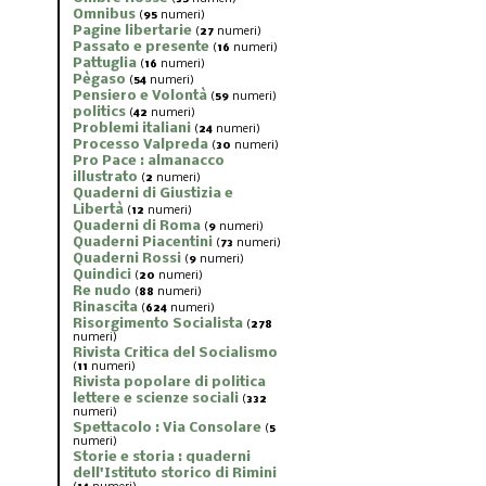
Omnibus
(
95
numeri)
Pagine libertarie
(
27
numeri)
Passato e presente
(
16
numeri)
Pattuglia
(
16
numeri)
Pègaso
(
54
numeri)
Pensiero e Volontà
(
59
numeri)
politics
(
42
numeri)
Problemi italiani
(
24
numeri)
Processo Valpreda
(
30
numeri)
Pro Pace : almanacco
illustrato
(
2
numeri)
Quaderni di Giustizia e
Libertà
(
12
numeri)
Quaderni di Roma
(
9
numeri)
Quaderni Piacentini
(
73
numeri)
Quaderni Rossi
(
9
numeri)
Quindici
(
20
numeri)
Re nudo
(
88
numeri)
Rinascita
(
624
numeri)
Risorgimento Socialista
(
278
numeri)
Rivista Critica del Socialismo
(
11
numeri)
Rivista popolare di politica
lettere e scienze sociali
(
332
numeri)
Spettacolo : Via Consolare
(
5
numeri)
Storie e storia : quaderni
dell'Istituto storico di Rimini