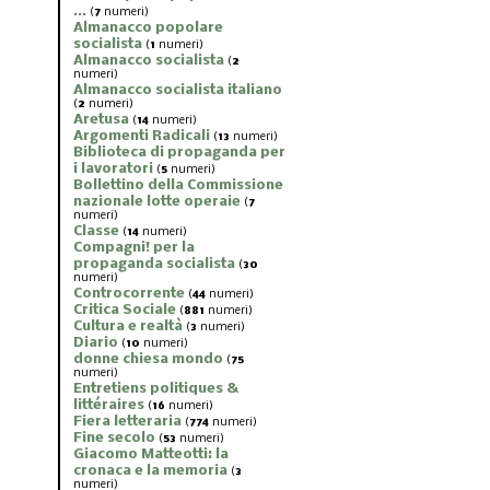
...
(
7
numeri)
Almanacco popolare
socialista
(
1
numeri)
Almanacco socialista
(
2
numeri)
Almanacco socialista italiano
(
2
numeri)
Aretusa
(
14
numeri)
Argomenti Radicali
(
13
numeri)
Biblioteca di propaganda per
i lavoratori
(
5
numeri)
Bollettino della Commissione
nazionale lotte operaie
(
7
numeri)
Classe
(
14
numeri)
Compagni! per la
propaganda socialista
(
30
numeri)
Controcorrente
(
44
numeri)
Critica Sociale
(
881
numeri)
Cultura e realtà
(
3
numeri)
Diario
(
10
numeri)
donne chiesa mondo
(
75
numeri)
Entretiens politiques &
littéraires
(
16
numeri)
Fiera letteraria
(
774
numeri)
Fine secolo
(
53
numeri)
Giacomo Matteotti: la
cronaca e la memoria
(
3
numeri)