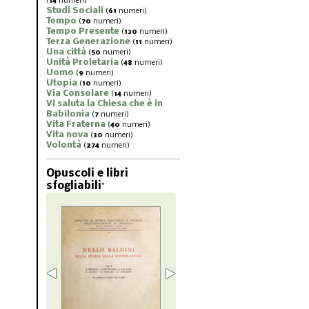
(
14
numeri)
Studi Sociali
(
61
numeri)
Tempo
(
70
numeri)
Tempo Presente
(
130
numeri)
Terza Generazione
(
11
numeri)
Una città
(
50
numeri)
Unità Proletaria
(
48
numeri)
Uomo
(
9
numeri)
Utopia
(
10
numeri)
Via Consolare
(
14
numeri)
Vi saluta la Chiesa che è in
Babilonia
(
7
numeri)
Vita Fraterna
(
40
numeri)
Vita nova
(
30
numeri)
Volontà
(
274
numeri)
Opuscoli e libri
sfogliabili
"