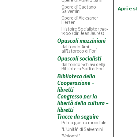
Opere di Aurelio Saffi
Opere di Gaetano
Apri e s
Salvemini
Opere di Aleksandr
Herzen
Histoire Socialiste 1789-
1900 (dir. Jean Jaurès)
Opuscoli mazziniani
dal fondo Ami
all'Istoreco di Forlì
Opuscoli socialisti
dal fondo Schiavi della
Biblioteca Saffi di Forlì
Biblioteca della
Cooperazione -
libretti
Congresso per la
libertà della cultura -
libretti
Tracce da seguire
Prima guerra mondiale
"L'Unità" di Salvemini
"Volontà"