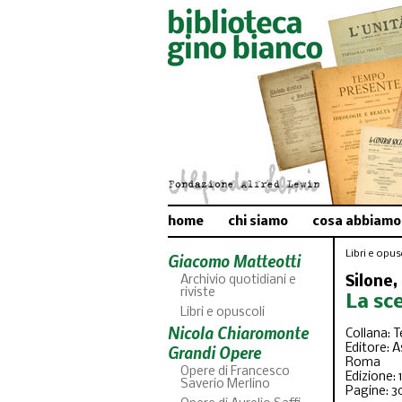
home
chi siamo
cosa abbiamo
Libri e opusc
Giacomo Matteotti
Archivio quotidiani e
Silone,
riviste
La sc
Libri e opuscoli
Nicola Chiaromonte
Collana: 
Grandi Opere
Editore: A
Roma
Opere di Francesco
Edizione: 
Saverio Merlino
Pagine: 3