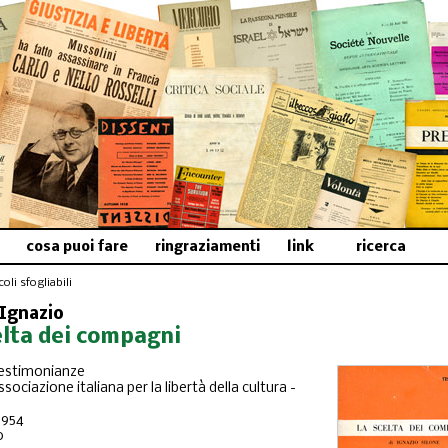
cosa puoi fare
ringraziamenti
link
ricerca
oli sfogliabili
 Ignazio
elta dei compagni
Testimonianze
ssociazione italiana per la libertà della cultura -
1954
0