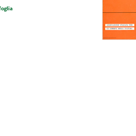
foglia
Acpol notizie
9
fascicoli sfogliabili
ABC
Alf
46
fascicoli sfogliabili
107
fascico