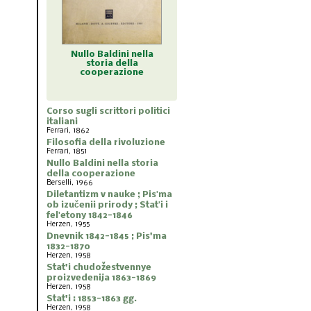
ldini nella
Diletantizm v nauke ;
Dnevnik 1842-1845 ;
Stat'i 
a della
Pisʹma ob izučenii
Pis'ma 1832-1870
proiz
razione
prirody ; Statʹi i
felʹetony 1842-1846
Corso sugli scrittori politici
italiani
Ferrari, 1862
Filosofia della rivoluzione
Ferrari, 1851
Nullo Baldini nella storia
della cooperazione
Berselli, 1966
Diletantizm v nauke ; Pisʹma
ob izučenii prirody ; Statʹi i
felʹetony 1842-1846
Herzen, 1955
Dnevnik 1842-1845 ; Pis'ma
1832-1870
Herzen, 1958
Stat'i chudožestvennye
proizvedenija 1863-1869
Herzen, 1958
Stat'i : 1853-1863 gg.
Herzen, 1958