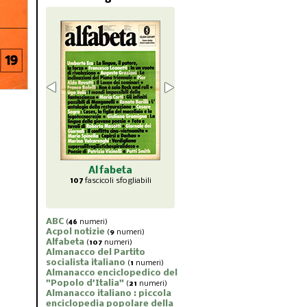
abeta
Almanacco
Almanacco del
Almana
li sfogliabili
enciclopedico del
Partito socialista
piccol
"Popolo d'Italia"
italiano
popol
21
fascicoli sfogliabili
1
fascicoli sfogliabili
7
fasc
ABC
(
46
numeri)
Acpol notizie
(
9
numeri)
Alfabeta
(
107
numeri)
Almanacco del Partito
socialista italiano
(
1
numeri)
Almanacco enciclopedico del
"Popolo d'Italia"
(
21
numeri)
Almanacco italiano : piccola
enciclopedia popolare della