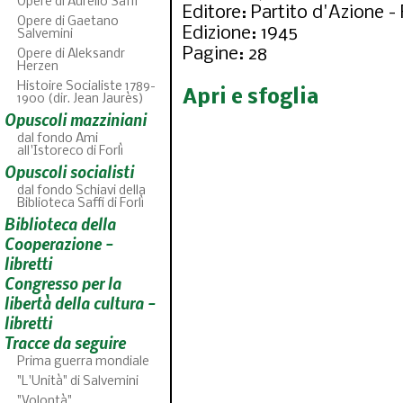
Opere di Aurelio Saffi
Editore: Partito d'Azione 
Opere di Gaetano
Edizione: 1945
Salvemini
Pagine: 28
Opere di Aleksandr
Herzen
Histoire Socialiste 1789-
Apri e sfoglia
1900 (dir. Jean Jaurès)
Opuscoli mazziniani
dal fondo Ami
all'Istoreco di Forlì
Opuscoli socialisti
dal fondo Schiavi della
Biblioteca Saffi di Forlì
Biblioteca della
ABC
46
fascicoli sfo
Cooperazione -
libretti
Congresso per la
libertà della cultura -
libretti
Tracce da seguire
Prima guerra mondiale
"L'Unità" di Salvemini
"Volontà"