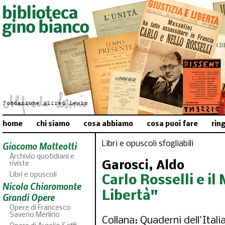
home
chi siamo
cosa abbiamo
cosa puoi fare
rin
Libri e opuscoli sfogliabili
Giacomo Matteotti
Archivio quotidiani e
Garosci, Aldo
riviste
Libri e opuscoli
Carlo Rosselli e i
Nicola Chiaromonte
Libertà"
Grandi Opere
Opere di Francesco
Saverio Merlino
Collana: Quaderni dell'Italia