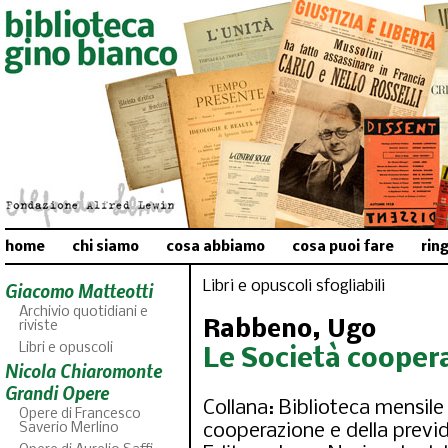
home
chi siamo
cosa abbiamo
cosa puoi fare
rin
Libri e opuscoli sfogliabili
Giacomo Matteotti
Archivio quotidiani e
Rabbeno, Ugo
riviste
Libri e opuscoli
Le Società coopera
Nicola Chiaromonte
Grandi Opere
Collana: Biblioteca mensile 
Opere di Francesco
Saverio Merlino
cooperazione e della previd