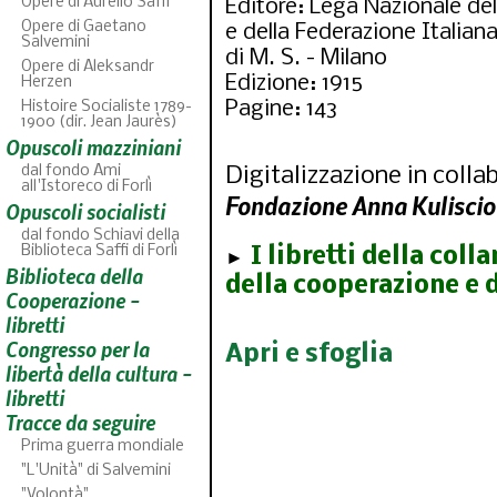
Opere di Aurelio Saffi
Editore: Lega Nazionale de
Opere di Gaetano
e della Federazione Italiana
Salvemini
di M. S. - Milano
Opere di Aleksandr
Edizione: 1915
Herzen
Pagine: 143
Histoire Socialiste 1789-
1900 (dir. Jean Jaurès)
Opuscoli mazziniani
dal fondo Ami
Digitalizzazione in colla
all'Istoreco di Forlì
Fondazione Anna Kuliscio
Opuscoli socialisti
dal fondo Schiavi della
Biblioteca Saffi di Forlì
I libretti della col
►
Biblioteca della
ABC
della cooperazione e 
46
fascicoli sfoglia
Cooperazione -
libretti
Congresso per la
Apri e sfoglia
libertà della cultura -
libretti
Tracce da seguire
Prima guerra mondiale
"L'Unità" di Salvemini
"Volontà"