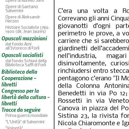
Opere di Aurelio Saffi
Opere di Gaetano
C’era una volta a R
Salvemini
Opere di Aleksandr
Correvano gli anni Cinqua
Herzen
giovanotti d’ogni part
Histoire Socialiste 1789-
1900 (dir. Jean Jaurès)
perimetro le prove, a vo
Opuscoli mazziniani
carriere che si sarebber
dal fondo Ami
giardinetti dell’accademi
all'Istoreco di Forlì
Opuscoli socialisti
nell’industria, maga
dal fondo Schiavi della
disinvoltamente, curios
Biblioteca Saffi di Forlì
rinchiudersi entro steccat
Biblioteca della
ABC
46
fascicoli sfoglia
Cooperazione -
pentagono c’erano "Il Mo
libretti
della Colonna Antonin
Congresso per la
Benedetti in via Po 12; 
libertà della cultura -
Rossetti in via Venet
libretti
Canova in piazza del Po
Tracce da seguire
Sistina 23, la rivista f
Prima guerra mondiale
"L'Unità" di Salvemini
Nicola Chiaromonte e Igna
"Volontà"