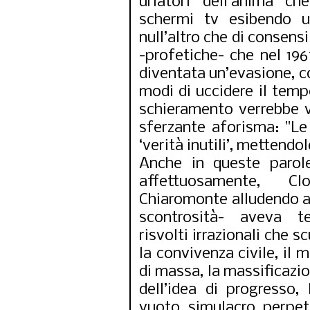
urlatori dell’anima c
schermi tv esibendo un
null’altro che di consens
-profetiche- che nel 1967
Corso sugli scrit
politici italia
diventata un’evasione, co
modi di uccidere il tempo
schieramento verrebbe 
sferzante aforisma: "Le
‘verità inutili’, mettendo
Anche in queste parole
affettuosamente, Cl
Chiaromonte alludendo all
scontrosità- aveva t
risvolti irrazionali che 
la convivenza civile, il 
di massa, la massificazio
dell’idea di progresso,
vuoto simulacro perpet