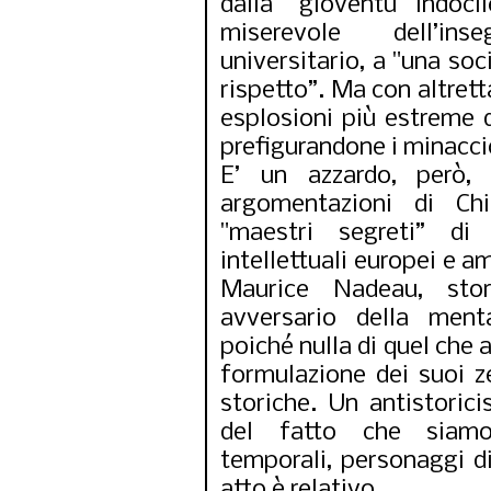
dalla "gioventù indoci
miserevole dell’in
universitario, a "una so
rispetto”. Ma con altrett
esplosioni più estreme 
prefigurandone i minacci
E’ un azzardo, però, s
argomentazioni di Chi
"maestri segreti” di
intellettuali europei e a
Maurice Nadeau, stori
avversario della menta
poiché nulla di quel che 
formulazione dei suoi z
storiche. Un antistoric
del fatto che siamo 
temporali, personaggi di
atto è relativo.