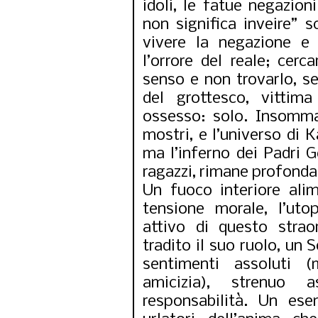
idoli, le fatue negazion
non significa inveire” s
vivere la negazione e 
l’orrore del reale; cer
senso e non trovarlo, sen
del grottesco, vittima 
ossesso: solo. Insomma
mostri, e l’universo di
ma l’inferno dei Padri G
ragazzi, rimane profond
Un fuoco interiore alim
tensione morale, l’utop
attivo di questo strao
tradito il suo ruolo, un 
sentimenti assoluti (
amicizia), strenuo a
responsabilità. Un ese