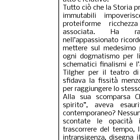
Tutto ciò che la Storia p
immutabili impoveri
proteiforme ricchezz
associata. Ha ra
nell’appassionato ricord
mettere sul medesimo p
ogni dogmatismo per li
schematici finalismi e l
Tilgher per il teatro di
sfidava la fissità menz
per raggiungere lo stess
Alla sua scomparsa Ch
spirito”, aveva esaur
contemporaneo? Nessuno 
scontate le opacità i
trascorrere del tempo, 
intransigenza, disegna il