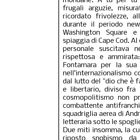
mondane. A tu per tu 
frugali arguzie, misur
ricordato frivolezze, al
durante il periodo new
Washington Square e 
spiaggia di Cape Cod. Al d
personale suscitava n
rispettosa e ammirata:
Fontamara per la sua 
nell’internazionalismo 
dal lutto del "dio che è f
e libertario, diviso fra
cosmopolitismo non pro
combattente antifranchi
squadriglia aerea di Andr
letteraria sotto le spogl
Due miti insomma, la cui
riposto snobismo da u