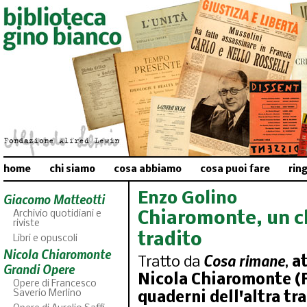
home
chi siamo
cosa abbiamo
cosa puoi fare
rin
Enzo Golino
Giacomo Matteotti
Archivio quotidiani e
Chiaromonte, un c
riviste
tradito
Libri e opuscoli
Nicola Chiaromonte
Cosa rimane
Tratto da
,
a
Grandi Opere
Nicola Chiaromonte (F
Opere di Francesco
Saverio Merlino
quaderni dell'altra tr