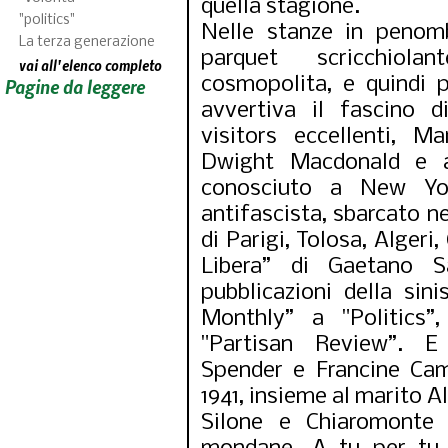
quella stagione.
"politics"
Nelle stanze in penom
La terza generazione
parquet scricchiola
vai all'elenco completo
cosmopolita, e quindi p
Pagine da leggere
avvertiva il fascino di
visitors eccellenti, Ma
Dwight Macdonald e a
conosciuto a New Yor
antifascista, sbarcato 
di Parigi, Tolosa, Algeri,
Libera” di Gaetano Sa
pubblicazioni della sinis
Monthly” a "Politics
"Partisan Review”. 
Spender e Francine Cam
1941, insieme al marito Al
Silone e Chiaromonte 