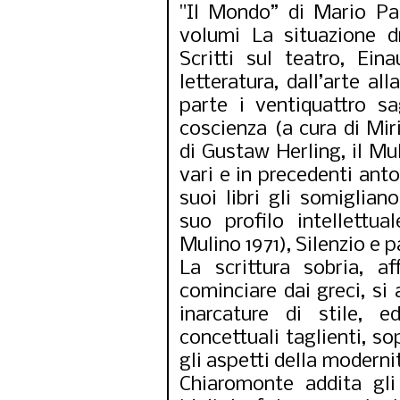
"Il Mondo” di Mario Pan
volumi La situazione 
Scritti sul teatro, Eina
letteratura, dall’arte al
parte i ventiquattro sag
coscienza (a cura di Mi
di Gustaw Herling, il Mul
vari e in precedenti anto
suoi libri gli somigliano
suo profilo intellettua
Mulino 1971), Silenzio e p
La scrittura sobria, af
cominciare dai greci, si
inarcature di stile,
concettuali taglienti, so
gli aspetti della moderni
Chiaromonte addita gli 