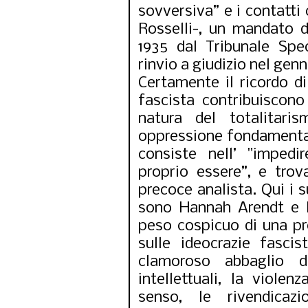
sovversiva” e i contatti 
Rosselli-, un mandato d
1935 dal Tribunale Spe
rinvio a giudizio nel genn
Certamente il ricordo di
fascista contribuiscono
natura del totalitari
oppressione fondamental
consiste nell’ "impedi
proprio essere”, e tro
precoce analista. Qui i s
sono Hannah Arendt e L
peso cospicuo di una pr
sulle ideocrazie fascis
clamoroso abbaglio d
intellettuali, la violen
senso, le rivendicazi