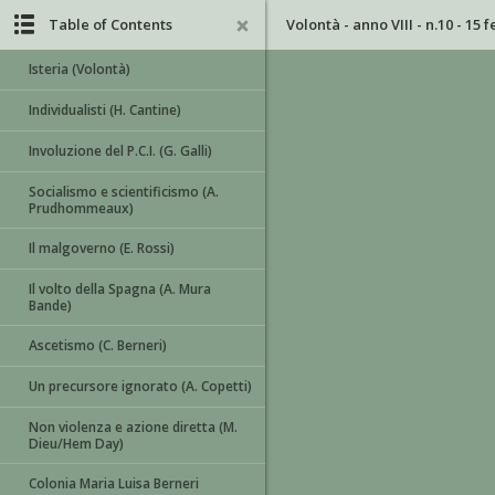
Table of Contents
Volontà - anno VIII - n.10 - 15 
Isteria (Volontà)
Individualisti (H. Cantine)
Involuzione del P.C.I. (G. Galli)
Socialismo e scientificismo (A.
Prudhommeaux)
Il malgoverno (E. Rossi)
Il volto della Spagna (A. Mura
Bande)
Ascetismo (C. Berneri)
Un precursore ignorato (A. Copetti)
Non violenza e azione diretta (M.
Dieu/Hem Day)
Colonia Maria Luisa Berneri