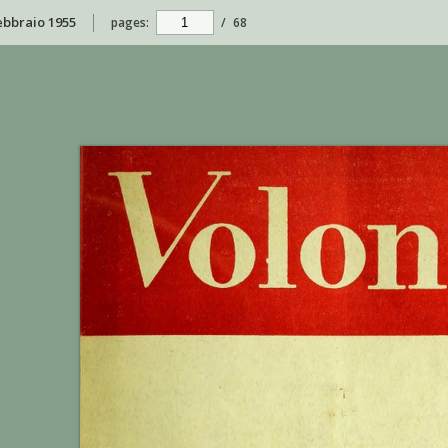
febbraio 1955
pages:
/
68