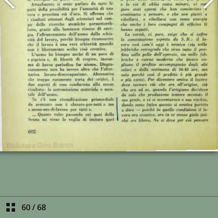
60
/
68