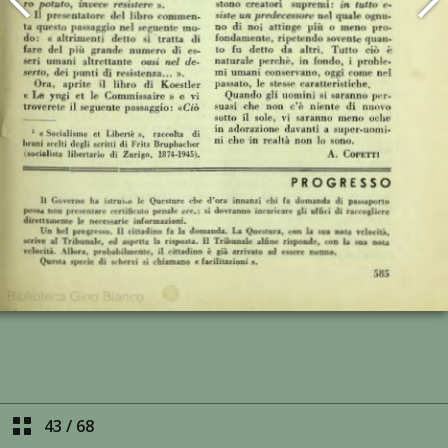
43
/
68