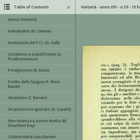
Table of Contents
Volontà - anno VIII - n.10 - 15 
Isteria (Volontà)
Individualisti (H. Cantine)
Involuzione del P.C.I. (G. Galli)
Socialismo e scientificismo (A.
Prudhommeaux)
Il malgoverno (E. Rossi)
Il volto della Spagna (A. Mura
Bande)
Ascetismo (C. Berneri)
Un precursore ignorato (A. Copetti)
Non violenza e azione diretta (M.
Dieu/Hem Day)
Colonia Maria Luisa Berneri