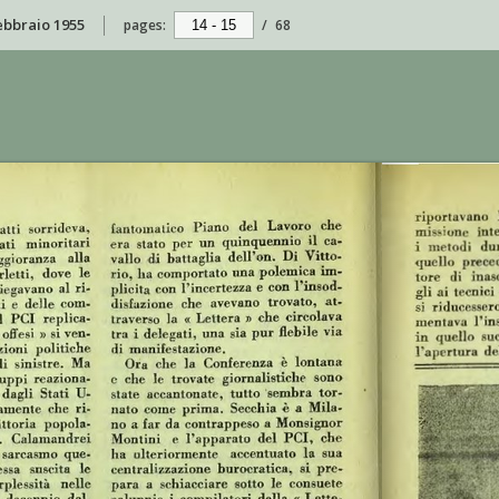
febbraio 1955
pages:
/
68