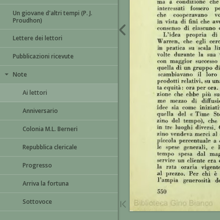
Un giovane d'altri tempi (P. J.
Proudhon)
Lettere dei lettori
Pubblicazioni ricevute
Note
Ai lettori
Anniversario
Colonia M.L. Berneri
Repubblica clericale
Progresso
Arriva la fortuna
Sottovoce