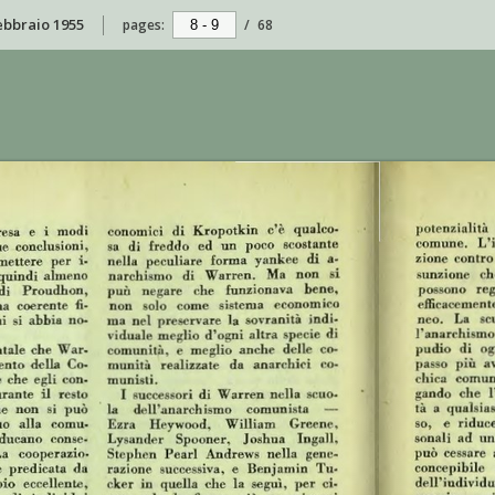
febbraio 1955
pages:
/
68