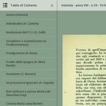
Table of Contents
Volontà - anno VIII - n.10 - 15 
Isteria (Volontà)
Individualisti (H. Cantine)
Involuzione del P.C.I. (G. Galli)
Socialismo e scientificismo (A.
Prudhommeaux)
Il malgoverno (E. Rossi)
Il volto della Spagna (A. Mura
Bande)
Ascetismo (C. Berneri)
Un precursore ignorato (A. Copetti)
Non violenza e azione diretta (M.
Dieu/Hem Day)
Colonia Maria Luisa Berneri