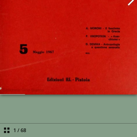
1
/
68