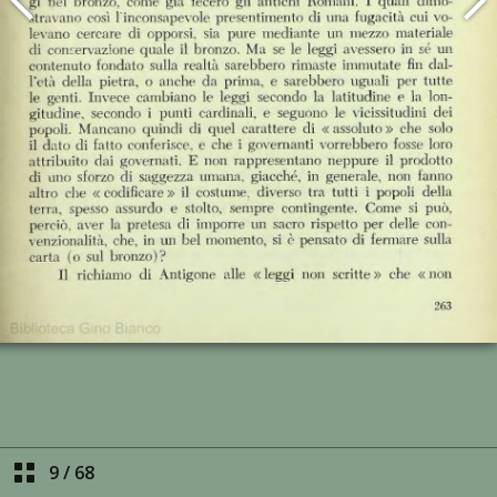
9
/
68