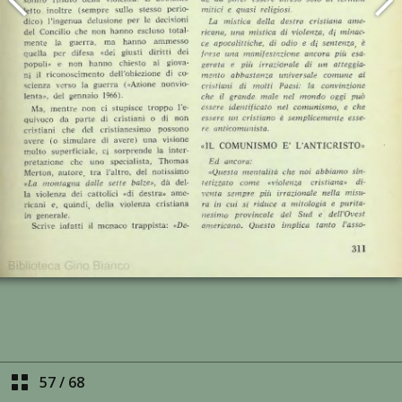
57
/
68