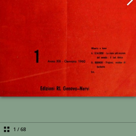
1
/
68