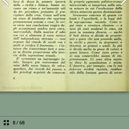
8
/
68