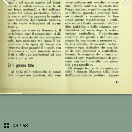
43
/
68