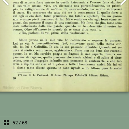
52
/
68