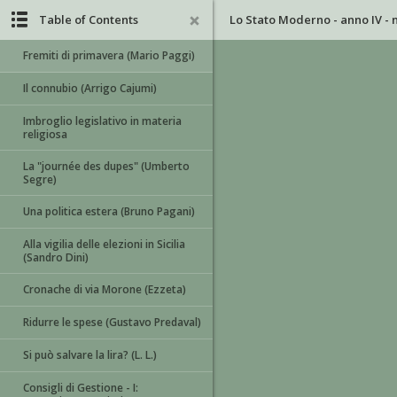
Table of Contents
Lo Stato Moderno - anno IV - n.
Fremiti di primavera (Mario Paggi)
Il connubio (Arrigo Cajumi)
Imbroglio legislativo in materia
religiosa
La "journée des dupes" (Umberto
Segre)
Una politica estera (Bruno Pagani)
Alla vigilia delle elezioni in Sicilia
(Sandro Dini)
Cronache di via Morone (Ezzeta)
Ridurre le spese (Gustavo Predaval)
Si può salvare la lira? (L. L.)
Consigli di Gestione - I: